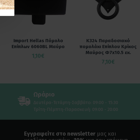
Import Hellas Πόμολο
K324 Παραδοσιακό
Επίπλων 6060BL Μαύρο
πομολάκι Επίπλου Κρίκος
Μαύρος Φ7x10.5 εκ.
1,10€
7,10€
Ωράριο
Δευτέρα-Τετάρτη-Σαββάτο: 09:00 - 15:30
Τρίτη-Πέμπτη-Παρασκευή: 09:00 - 20:00
Εγγραφείτε στο newsletter
μας και