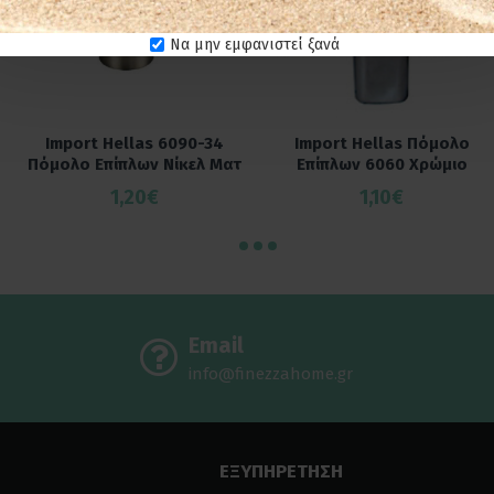
Να μην εμφανιστεί ξανά
Import Hellas 6090-34
Import Hellas Πόμολο
Πόμολο Επίπλων Νίκελ Ματ
Επίπλων 6060 Χρώμιο
1,20€
1,10€
Email
info@finezzahome.gr
ΕΞΥΠΗΡΕΤΗΣΗ