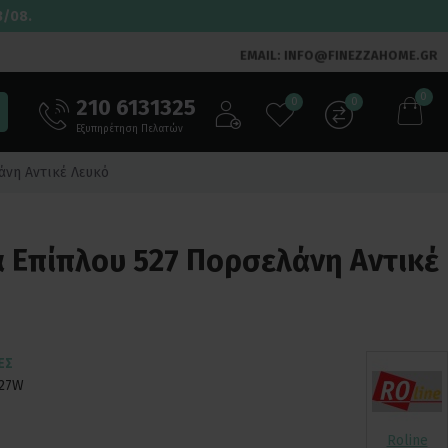
3/08.
EMAIL: INFO@FINEZZAHOME.GR
0
210 6131325
0
0
Εξυπηρέτηση Πελατών
άνη Αντικέ Λευκό
α Επίπλου 527 Πορσελάνη Αντικέ
ΕΣ
27W
Roline