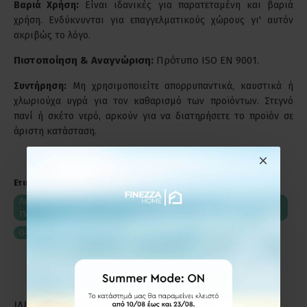
Βαριά Χρήση:
Είναι ιδανικές για παρατεταμένη και βαριά
χρήση. Ενδύκνυνται για επαγγελματικούς χώρους γι' αυτόν
ακριβώς το λόγο.
Πιστοποίηση & Αναγνώριση:
Πρότυπο ISO EN 9001.
Συντήρηση:
Μη χρησιμοποιείτε απορρυπαντικά, καυστικά ή
χλωριούχα υγρά για τον καθαρισμό των προϊόντων. Στεγνό
πανί ή σκέτο νερό, αρκούν για να διατηρήσετε το προϊόν σε
άριστη κατάσταση.
Ετικέτες:
Λαβή Εξώθυρας 04.770.K3 Viometale Νίκελ Ματ-Γκρι Κρακελέ
Πορσελάνη
04.770.K3
Πόμολα και Λαβές Εξώθυρας
ΙΔΙΑΣ ΚΑΤΗΓΟΡΙΑΣ
ΙΔΙΑΣ ΕΤΑΙΡΕΙΑΣ