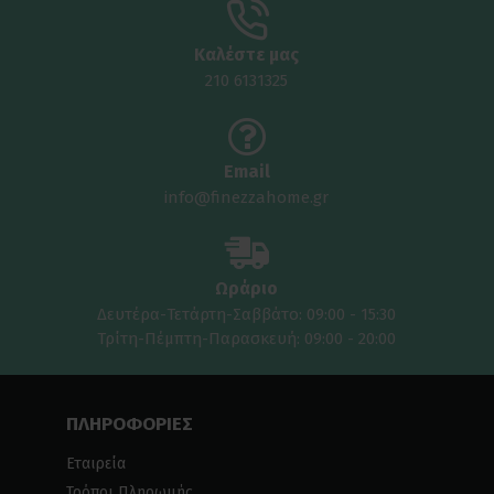
Καλέστε μας
210 6131325
Email
info@finezzahome.gr
Ωράριο
Δευτέρα-Τετάρτη-Σαββάτο: 09:00 - 15:30
Τρίτη-Πέμπτη-Παρασκευή: 09:00 - 20:00
ΠΛΗΡΟΦΟΡΙΕΣ
Εταιρεία
Τρόποι Πληρωμής