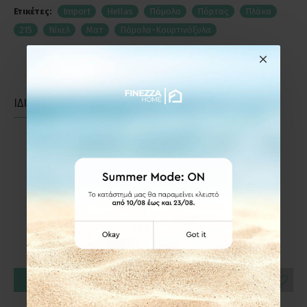
Ετικέτες:
Import
Hellas
Πόμολο
Πόρτας
Πλάκα
215
Νίκελ
Ματ
Πόμολα-Κουρτινόξυλα
ΙΔΙΑΣ ΚΑΤΗΓΟΡΙΑΣ
ΙΔΙΑΣ ΕΤΑΙΡΕΙΑΣ
ΕΤΟΙΜΟΠΑΡΑΔΟΤΟ
ΚΑΛΆΘΙ
ΚΑΛΆΘΙ