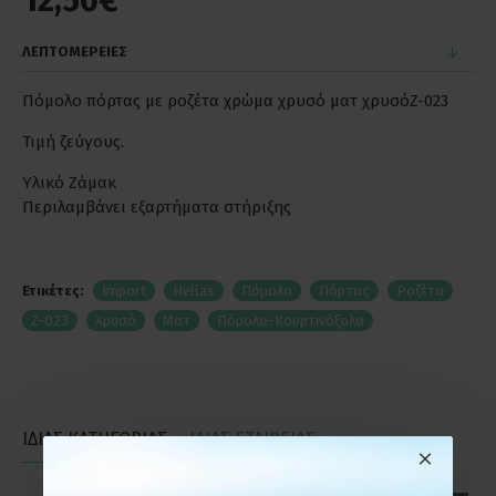
12,50€
ΛΕΠΤΟΜΕΡΕΙΕΣ
Πόμολο πόρτας με ροζέτα χρώμα χρυσό ματ χρυσόZ-023
Τιμή ζεύγους.
Υλικό Ζάμακ
Περιλαμβάνει εξαρτήματα στήριξης
Ετικέτες:
Import
Hellas
Πόμολο
Πόρτας
Ροζέτα
Z-023
Χρυσό
Ματ
Πόμολα-Κουρτινόξυλα
ΙΔΙΑΣ ΚΑΤΗΓΟΡΙΑΣ
ΙΔΙΑΣ ΕΤΑΙΡΕΙΑΣ