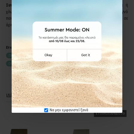
Συντήρηση:
Μη χρησιμοποιείτε απορρυπαντικά, καυστικά ή
χλωριούχα υγρά για τον καθαρισμό των προϊόντων. Στεγνό
πανί ή σκέτο νερό, αρκούν για να διατηρήσετε το προϊόν σε
άριστη κατάσταση.
Ετικέτες:
Πόμολο Πόρτας με Ροζέτα Viometale 06.220 Νίκελ Ματ
06.220
με Ροζέτα
ΙΔΙΑΣ ΚΑΤΗΓΟΡΙΑΣ
ΙΔΙΑΣ ΕΤΑΙΡΕΙΑΣ
Να μην εμφανιστεί ξανά
ΕΤΟΙΜΟΠΑΡΑΔΟΤΟ