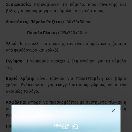
Συσκευασία:
Περιλαμβάνει το πόμολο, πίρο σύνδεσης και
βίδες για προσαρμογή του πόμολου στην πόρτα σας.
Διαστάσεις: Πόμολο Ροζέτας:
130x50x50mm
125x240x40mm
Πόμολο Πλάκας:
Υλικό:
Το μέταλλο κατασκευής του είναι ο ορείχαλκος (κράμα
από ψευδάργυρο και χαλκό).
Εγγύηση:
Η Viometale παρέχει 2 έτη εγγύηση για τα πόμολά
της.
Βαριά Χρήση:
Είναι ιδανικά για παρατεταμένη και βαριά
χρήση. Ενδύκνυνται για επαγγελματικούς χώρους γι' αυτόν
ακριβώς το λόγο.
Ασφάλεια:
Μπορεί να προσαρμόζεται με συστήματα πλάκας ή
ροζέτας, χωρίς να είναι εμφανείς βίδες από την εξωτερική
πλευρά, με δύο διαμπερείς τρύπες κέντρου 38mm.
Πιστοποίηση & Αναγνώριση:
Πρότυπο ISO EN 9001.