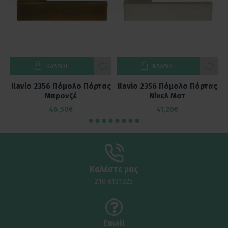
ΚΑΛΆΘΙ
ΚΑΛΆΘΙ
ας
Ilavio 2356 Πόμολο Πόρτας
Ilavio 2356 Πόμολο Πόρτας
Μπρονζέ
Νίκελ Ματ
46,50€
41,20€
Καλέστε μας
210 6131325
Email