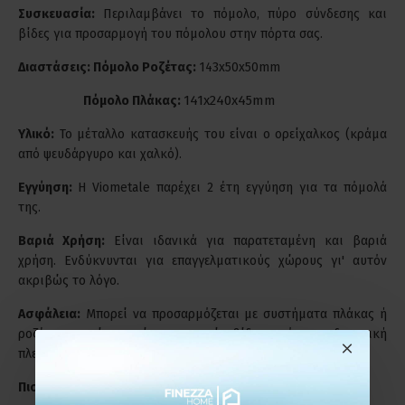
Συσκευασία:
Περιλαμβάνει το πόμολο, πύρο σύνδεσης και
βίδες για προσαρμογή του πόμολου στην πόρτα σας.
Διαστάσεις: Πόμολο Ροζέτας:
143x50x50mm
141x240x45mm
Πόμολο Πλάκας:
Υλικό:
Το μέταλλο κατασκευής του είναι ο ορείχαλκος (κράμα
από ψευδάργυρο και χαλκό).
Εγγύηση:
Η Viometale παρέχει 2 έτη εγγύηση για τα πόμολά
της.
Βαριά Χρήση:
Είναι ιδανικά για παρατεταμένη και βαριά
χρήση. Ενδύκνυνται για επαγγελματικούς χώρους γι' αυτόν
ακριβώς το λόγο.
Ασφάλεια:
Μπορεί να προσαρμόζεται με συστήματα πλάκας ή
ροζέτας, χωρίς να είναι εμφανείς βίδες από την εξωτερική
πλευρά, με δύο διαμπερείς τρύπες κέντρου 38mm.
Πιστοποίηση & Αναγνώριση:
Πρότυπο ISO EN 9001.