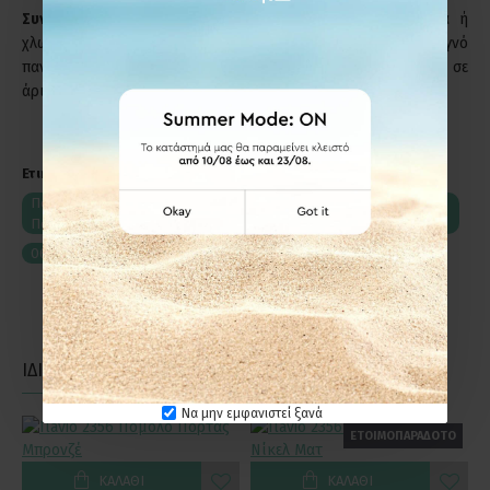
Συντήρηση:
Μη χρησιμοποιείτε απορρυπαντικά, καυστικά ή
χλωριούχα υγρά για τον καθαρισμό των προϊόντων. Στεγνό
πανί ή σκέτο νερό, αρκούν για να διατηρήσετε το προϊόν σε
άριστη κατάσταση.
Ετικέτες:
Πόμολο Πόρτας με Ροζέτα Viometale 06.960 Μπρονζέ-
Πορσελάνη Lady
06.960
με Ροζέτα
ΙΔΙΑΣ ΚΑΤΗΓΟΡΙΑΣ
ΙΔΙΑΣ ΕΤΑΙΡΕΙΑΣ
Να μην εμφανιστεί ξανά
ΕΤΟΙΜΟΠΑΡΑΔΟΤΟ
ΚΑΛΆΘΙ
ΚΑΛΆΘΙ