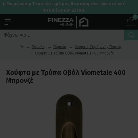
☀️ Ενημέρωση: Το κατάστημά μας θα παραμείνει κλειστό από
10/08 έως και 23/08.
0
Πόμολα
Πόμολα
Χούφτες Συρόμενης Πόρτας
Χούφτα με Τρύπα Οβάλ Viometale 400 Μπρονζέ
Χούφτα με Τρύπα Οβάλ Viometale 400
Μπρονζέ