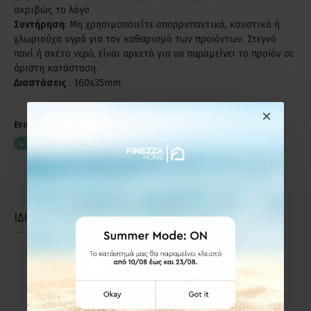
ακριβώς το λόγο
Συντήρηση
: Μη χρησιμοποιείτε απορρυπαντικά, καυστικά ή
χλωριούχα υγρά για τον καθαρισμό των προϊόντων. Στεγνό
πανί ή σκέτο νερό, είναι αρκετά για να παραμείνει το προϊόν σε
άριστη κατάσταση.
Διαστάσεις
: 160x35mm.
Ετικέτες:
Χούφτα με Τρύπα Οβάλ Viometale 400 Μπρονζέ
400TBR
Χούφτες Συρόμενης Πόρτας
ΙΔΙΑΣ ΚΑΤΗΓΟΡΙΑΣ
ΙΔΙΑΣ ΕΤΑΙΡΕΙΑΣ