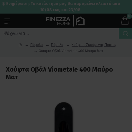
☀️ Ενημέρωση: Το κατάστημά μας θα παραμείνει κλειστό από
10/08 έως και 23/08.
0
Πόμολα
Πόμολα
Χούφτες Συρόμενης Πόρτας
Χούφτα Οβάλ Viometale 400 Μαύρο Ματ
Χούφτα Οβάλ Viometale 400 Μαύρο
Ματ