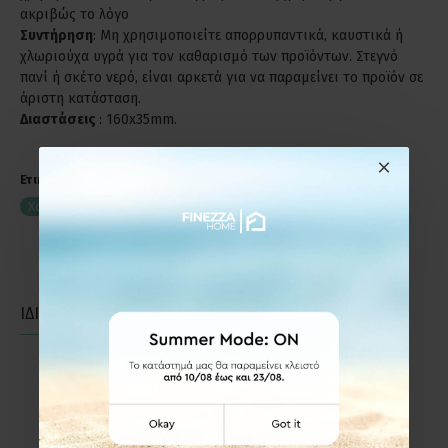
ακριβώς το λόγο
Συντήρηση
: Μη χρησιμοποιείτε απορρυπαντικά, καυστικά ή
χλωριούχα υγρά για τον καθαρισμό των προϊόντων. Στεγνό
πανί ή σκέτο νερό, είναι αρκετά για να παραμείνει το προϊόν σε
άριστη κατάσταση.
Διαστάσεις
: 160x35mm.
Ετικέτες:
Χούφτα Οβάλ Viometale 400 Μαύρο Ματ
400BL
Χούφτες Συρόμενης Πόρτας
ΙΔΙΑΣ ΚΑΤΗΓΟΡΙΑΣ
ΙΔΙΑΣ ΕΤΑΙΡΕΙΑΣ