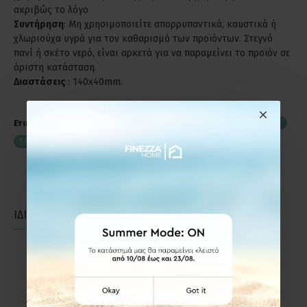
ακριβώς το λόγο
Συντήρηση
: Μη χρησιμοποιείτε απορρυπαντικά, καυστικά ή
χλωριούχα υγρά για τον καθαρισμό των προϊόντων. Στεγνό
πανί ή σκέτο νερό, είναι αρκετά για να παραμείνει το προϊόν σε
άριστη κατάσταση.
Διαστάσεις
: 140x40mm.
Ετικέτες:
Χούφτα Τετράγωνη με Τρύπα Viometale 500 Νίκελ Ματ
500TNM
Χούφτες Συρόμενης Πόρτας
ΙΔΙΑΣ ΚΑΤΗΓΟΡΙΑΣ
ΙΔΙΑΣ ΕΤΑΙΡΕΙΑΣ