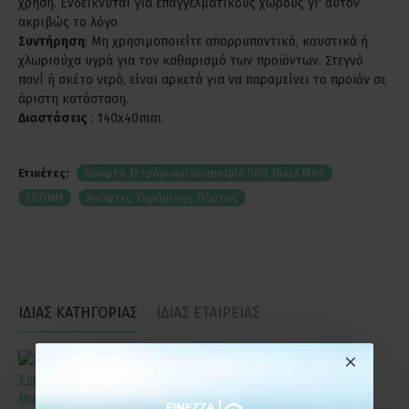
χρήση. Ενδείκνυται για επαγγελματικούς χώρους γι' αυτόν
ακριβώς το λόγο
Συντήρηση
: Μη χρησιμοποιείτε απορρυπαντικά, καυστικά ή
χλωριούχα υγρά για τον καθαρισμό των προϊόντων. Στεγνό
πανί ή σκέτο νερό, είναι αρκετά για να παραμείνει το προϊόν σε
άριστη κατάσταση.
Διαστάσεις
: 140x40mm.
Ετικέτες:
Χούφτα Τετράγωνη Viometale 500 Νίκελ Ματ
500NM
Χούφτες Συρόμενης Πόρτας
ΙΔΙΑΣ ΚΑΤΗΓΟΡΙΑΣ
ΙΔΙΑΣ ΕΤΑΙΡΕΙΑΣ