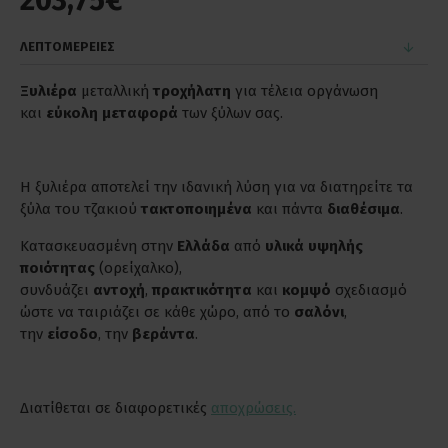
203,75€
ΛΕΠΤΟΜΕΡΕΙΕΣ
Ξυλιέρα
μεταλλική
τροχήλατη
για τέλεια οργάνωση
και
εύκολη μεταφορά
των ξύλων σας.
Η ξυλιέρα αποτελεί την ιδανική λύση για να διατηρείτε τα
ξύλα του τζακιού
τακτοποιημένα
και πάντα
διαθέσιμα
.
Κατασκευασμένη στην
Ελλάδα
από
υλικά υψηλής
ποιότητας
(ορείχαλκο),
συνδυάζει
αντοχή
,
πρακτικότητα
και
κομψό
σχεδιασμό
ώστε να ταιριάζει σε κάθε χώρο, από το
σαλόνι
,
την
είσοδο
, την
βεράντα
.
Διατίθεται σε διαφορετικές
αποχρώσεις.