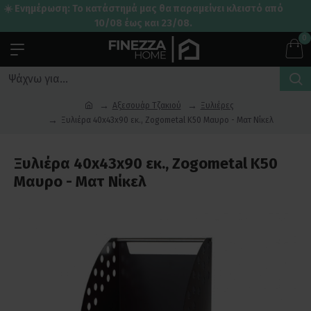
☀️ Ενημέρωση: Το κατάστημά μας θα παραμείνει κλειστό από
10/08 έως και 23/08.
0
Αξεσουάρ Τζακιού
Ξυλιέρες
Ξυλιέρα 40x43x90 εκ., Zogometal K50 Μαυρο - Ματ Νίκελ
Ξυλιέρα 40x43x90 εκ., Zogometal K50
Μαυρο - Ματ Νίκελ