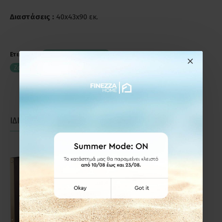
Διαστάσεις :
40x43x90 εκ.
Ετικέτες:
Ξυλιέρα 40x43x90 εκ.
Zogometal K50 Μαυρο - Ματ Νίκελ
K50m
Ξυλιέρες
ΙΔΙΑΣ ΚΑΤΗΓΟΡΙΑΣ
ΙΔΙΑΣ ΕΤΑΙΡΕΙΑΣ