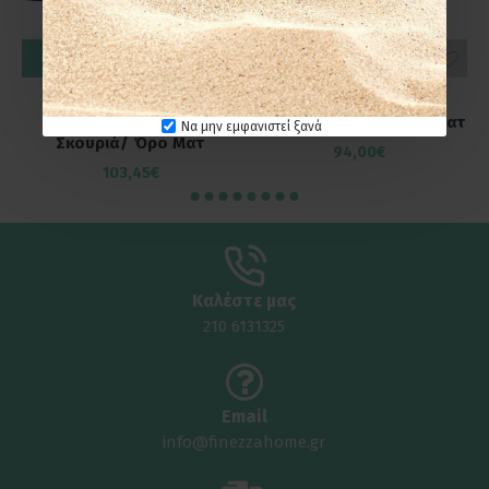
ΚΑΛΆΘΙ
ΚΑΛΆΘΙ
Ξυλιέρα 37x37X32εκ.,
Ξυλιέρα 37x37X32εκ.,
Zogometal K31 Αντικέ
Zogometal K31 Μαύρο Ματ
Να μην εμφανιστεί ξανά
Σκουριά/ Όρο Ματ
94,00€
103,45€
Καλέστε μας
210 6131325
Email
info@finezzahome.gr