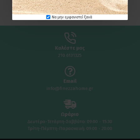
Σκουριά/ Όρο Ματ
94,00€
103,45€
Να μην εμφανιστεί ξανά
Καλέστε μας
210 6131325
Email
info@finezzahome.gr
Ωράριο
Δευτέρα-Τετάρτη-Σαββάτο: 09:00 - 15:30
Τρίτη-Πέμπτη-Παρασκευή: 09:00 - 20:00