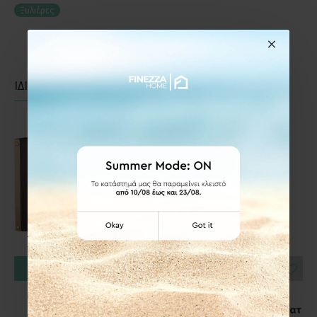
Ξυλιέρες
ΙΔΙΑΣ ΚΑΤΗΓΟΡΙΑΣ
ΙΔΙΑΣ ΕΤΑΙΡΕΙΑΣ
ΚΑΛΆΘΙ
ΚΑΛΆΘΙ
Ξυλιέρα 37x37X32εκ.,
Ξυλιέρα 37x37X32εκ.,
Zogometal K31 Αντικέ
Zogometal K31 Μαύρο Ματ