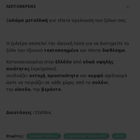
ΛΕΠΤΟΜΕΡΕΙΕΣ
Ξυλιέρα μεταλλική
για τέλεια οργάνωση των ξύλων σας.
Η ξυλιέρα αποτελεί την ιδανική λύση για να διατηρείτε τα
ξύλα του τζακιού
τακτοποιημένα
και πάντα
διαθέσιμα
.
Κατασκευασμένη στην
Ελλάδα
από
υλικά υψηλής
ποιότητας
(ορείχαλκο),
συνδυάζει
αντοχή
,
πρακτικότητα
και
κομψό
σχεδιασμό
ώστε να ταιριάζει σε κάθε χώρο, από το
σαλόνι
,
την
είσοδο
, την
βεράντα
.
Διαστάσεις :
51x50εκ.
Ετικέτες:
Ξυλιέρα 51x50εκ.
Zogometal 2000 INOX
2000