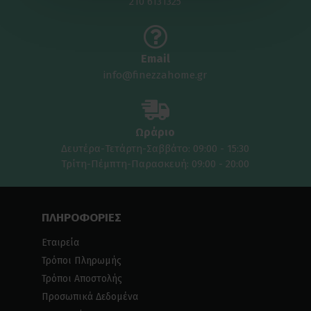
210 6131325
Email
info@finezzahome.gr
Ωράριο
Δευτέρα-Τετάρτη-Σαββάτο: 09:00 - 15:30
Τρίτη-Πέμπτη-Παρασκευή: 09:00 - 20:00
ΠΛΗΡΟΦΟΡΙΕΣ
Εταιρεία
Τρόποι Πληρωμής
Τρόποι Αποστολής
Προσωπικά Δεδομένα