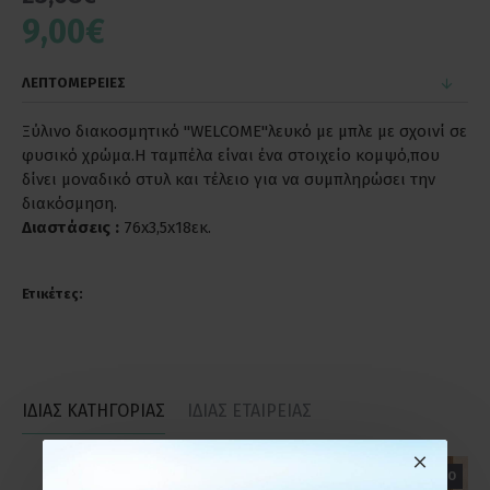
9,00€
ΛΕΠΤΟΜΕΡΕΙΕΣ
Ξύλινο διακοσμητικό ''WELCOME''λευκό με μπλε με σχοινί σε
φυσικό χρώμα.Η ταμπέλα είναι ένα στοιχείο κομψό,που
δίνει μοναδικό στυλ και τέλειο για να συμπληρώσει την
διακόσμηση.
Διαστάσεις :
76x3,5x18εκ.
Ετικέτες:
ΙΔΙΑΣ ΚΑΤΗΓΟΡΙΑΣ
ΙΔΙΑΣ ΕΤΑΙΡΕΙΑΣ
ΕΤΟΙΜΟΠΑΡΑΔΟΤΟ
ΕΤΟΙΜΟΠΑΡΑΔΟΤΟ