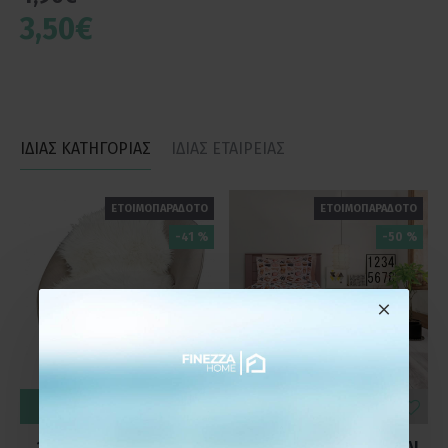
3,50€
ΙΔΙΑΣ ΚΑΤΗΓΟΡΙΑΣ
ΙΔΙΑΣ ΕΤΑΙΡΕΙΑΣ
ΕΤΟΙΜΟΠΑΡΑΔΟΤΟ
ΕΤΟΙΜΟΠΑΡΑΔΟΤΟ
-41 %
-50 %
ΚΑΛΆΘΙ
ΚΑΛΆΘΙ
186-80 Χαλάκι Γούνινο
DAS KIDS 4706 ΚΟΥΒΕΡΛΙ