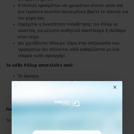
Η επιλογή υφασμάτων και χρωμάτων γίνεται μέσα από
μια τεράστια ποικιλία προκειμένου βρείτε το ιδανικό για
τον χώρο σας.
Παρέχεται η δυνατότητα τοποθέτησης του Ρόλερ σε
κασετίνα, για μέγιστο αισθητικό αποτέλεσμα ή ελεύθερο
στον τοίχο.
Δεν χρειάζονται πλύσιμο. Χάρη στην επεξεργασία των
υφασμάτων δεν πλένονται αλλά καθαρίζονται με ένα
ελαφρά νωπό σφουγγάρι.
Το κάθε Ρόλερ αποτελείτε από:
Το ύφασμα.
Τον μηχανισμό με την αλυσίδα (χειριστήριο).
Βίδες και ούπα για την τοποθέτηση.
Παράδειγμα Μέτρησης
Το Ρόλερ μπορεί να τοποθετηθεί :
Εξωτερικά,πάνω από το πλαίσιο του παραθύρου ή της