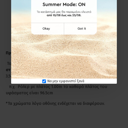
πόρτας που για μέγιστο αισθητικό αποτέλεσμα
προσθέτουμε στο καθαρό πλάτος +8cm από την κάθε
πλευρά και στο ύψος +15cm.
Εσωτερικά στο παράθυρο-πόρτα(εσοχή)
ΔΕΝ
προσθέτουμε επιπλέον πόντους ούτε στο πλάτος, ούτε
στο ύψος.
Προσοχή!
Το πλάτος του Ρόλερ είναι πάντα από
στήριγμα σε
στήριγμα
, όμως το πλάτος του υφάσματος είναι κατά
3,5cm μικρότερο από το ολικό πλάτος του Ρόλερ.
Να μην εμφανιστεί ξανά
π.χ. Ρόλερ με πλάτος 1.00m το καθαρό πλάτος του
υφάσματος είναι 96.5cm
*Τα χρώματα λόγο οθόνης ενδέχεται να διαφέρουν.