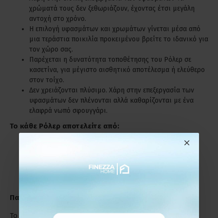
χρώματά τους δεν ξεθωριάζουν, έχοντας έτσι μεγάλη
αντοχή στο χρόνο.
Η επιλογή υφασμάτων και χρωμάτων γίνεται μέσα από
μια τεράστια ποικιλία προκειμένου βρείτε το ιδανικό για
τον χώρο σας.
Παρέχεται η δυνατότητα τοποθέτησης του Ρόλερ σε
κασετίνα, για μέγιστο αισθητικό αποτέλεσμα ή ελεύθερο
στον τοίχο.
Δεν χρειάζονται πλύσιμο. Χάρη στην επεξεργασία των
υφασμάτων δεν πλένονται αλλά καθαρίζονται με ένα
ελαφρά νωπό σφουγγάρι.
Το κάθε Ρόλερ αποτελείτε από:
Το ύφασμα.
Τον μηχανισμό με την αλυσίδα (χειριστήριο).
Βίδες και ούπα για την τοποθέτηση.
Παράδειγμα Μέτρησης
Το Ρόλερ μπορεί να τοποθετηθεί :