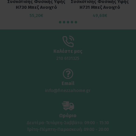
ς
Συσκότισης Φυσικής Υφής
Συσκότισης Φυσικής Υφής
H730 Μπεζ Ανοιχτό
H731 Μπεζ Ανοιχτό
55,20€
49,68€
Καλέστε μας
210 6131325
Email
info@finezzahome.gr
Ωράριο
Δευτέρα-Τετάρτη-Σαββάτο: 09:00 - 15:30
Τρίτη-Πέμπτη-Παρασκευή: 09:00 - 20:00