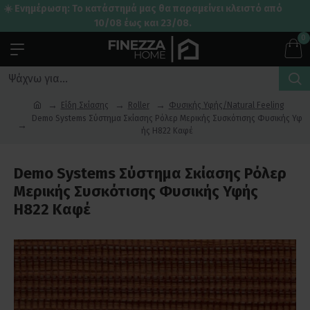
☀️ Ενημέρωση: Το κατάστημά μας θα παραμείνει κλειστό από
10/08 έως και 23/08.
0
Είδη Σκίασης
Roller
Φυσικής Υφής/Natural Feeling
Demo Systems Σύστημα Σκίασης Ρόλερ Μερικής Συσκότισης Φυσικής Υφ
ής H822 Καφέ
Demo Systems Σύστημα Σκίασης Ρόλερ
Μερικής Συσκότισης Φυσικής Υφής
H822 Καφέ