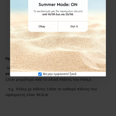
Εξωτερικά,πάνω από το πλαίσιο του παραθύρου ή της
πόρτας που για μέγιστο αισθητικό αποτέλεσμα
προσθέτουμε στο καθαρό πλάτος +8cm από την κάθε
πλευρά και στο ύψος +15cm.
Εσωτερικά στο παράθυρο-πόρτα(εσοχή)
ΔΕΝ
προσθέτουμε επιπλέον πόντους ούτε στο πλάτος, ούτε
στο ύψος.
Προσοχή!
Το πλάτος του Ρόλερ είναι πάντα από
στήριγμα σε
στήριγμα
, όμως το πλάτος του υφάσματος είναι κατά
Να μην εμφανιστεί ξανά
3,5cm μικρότερο από το ολικό πλάτος του Ρόλερ.
π.χ. Ρόλερ με πλάτος 1.00m το καθαρό πλάτος του
υφάσματος είναι 96.5cm