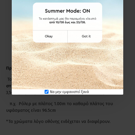
Εξωτερικά,πάνω από το πλαίσιο του παραθύρου ή της
πόρτας που για μέγιστο αισθητικό αποτέλεσμα
προσθέτουμε στο καθαρό πλάτος +8cm από την κάθε
πλευρά και στο ύψος +15cm.
Εσωτερικά στο παράθυρο-πόρτα(εσοχή)
ΔΕΝ
προσθέτουμε επιπλέον πόντους ούτε στο πλάτος, ούτε
στο ύψος.
Προσοχή!
Το πλάτος του Ρόλερ είναι πάντα από
στήριγμα σε
στήριγμα
, όμως το πλάτος του υφάσματος είναι κατά
Να μην εμφανιστεί ξανά
3,5cm μικρότερο από το ολικό πλάτος του Ρόλερ.
π.χ. Ρόλερ με πλάτος 1.00m το καθαρό πλάτος του
υφάσματος είναι 96.5cm
*Τα χρώματα λόγο οθόνης ενδέχεται να διαφέρουν.