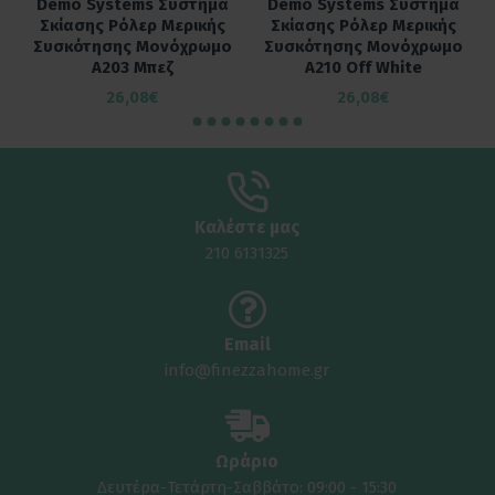
Demo Systems Σύστημα
Demo Systems Σύστημα
Σκίασης Ρόλερ Μερικής
Σκίασης Ρόλερ Μερικής
ο
Συσκότησης Μονόχρωμο
Συσκότησης Μονόχρωμο
A203 Μπεζ
A210 Off White
26,08€
26,08€
Καλέστε μας
210 6131325
Email
info@finezzahome.gr
Ωράριο
Δευτέρα-Τετάρτη-Σαββάτο: 09:00 - 15:30