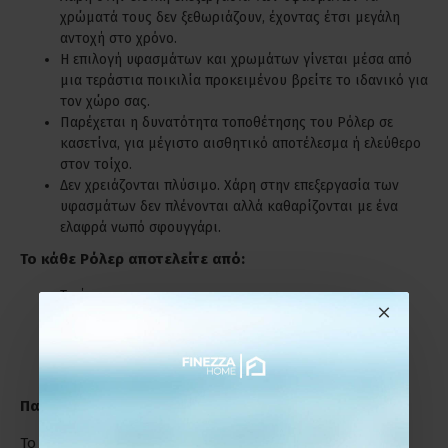
χρώματά τους δεν ξεθωριάζουν, έχοντας έτσι μεγάλη
αντοχή στο χρόνο.
Η επιλογή υφασμάτων και χρωμάτων γίνεται μέσα από
μια τεράστια ποικιλία προκειμένου βρείτε το ιδανικό για
τον χώρο σας.
Παρέχεται η δυνατότητα τοποθέτησης του Ρόλερ σε
κασετίνα, για μέγιστο αισθητικό αποτέλεσμα ή ελεύθερο
στον τοίχο.
Δεν χρειάζονται πλύσιμο. Χάρη στην επεξεργασία των
υφασμάτων δεν πλένονται αλλά καθαρίζονται με ένα
ελαφρά νωπό σφουγγάρι.
Το κάθε Ρόλερ αποτελείτε από:
Το ύφασμα.
Τον μηχανισμό με την αλυσίδα (χειριστήριο).
Βίδες και ούπα για την τοποθέτηση.
Παράδειγμα Μέτρησης
Το Ρόλερ μπορεί να τοποθετηθεί :