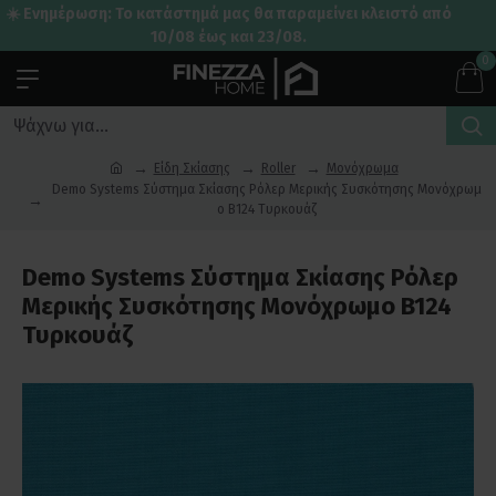
☀️ Ενημέρωση: Το κατάστημά μας θα παραμείνει κλειστό από
10/08 έως και 23/08.
0
Είδη Σκίασης
Roller
Μονόχρωμα
Demo Systems Σύστημα Σκίασης Ρόλερ Μερικής Συσκότησης Μονόχρωμ
ο B124 Τυρκουάζ
Demo Systems Σύστημα Σκίασης Ρόλερ
Μερικής Συσκότησης Μονόχρωμο B124
Τυρκουάζ