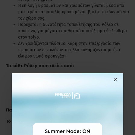
Η επιλογή υφασμάτων και χρωμάτων γίνεται μέσα από
μια τεράστια ποικιλία προκειμένου βρείτε το ιδανικό για
τον χώρο σας.
Παρέχεται η δυνατότητα τοποθέτησης του Ρόλερ σε
κασετίνα, για μέγιστο αισθητικό αποτέλεσμα ή ελεύθερο
στον τοίχο.
Δεν χρειάζονται πλύσιμο. Χάρη στην επεξεργασία των
υφασμάτων δεν πλένονται αλλά καθαρίζονται με ένα
ελαφρά νωπό σφουγγάρι.
Το κάθε Ρόλερ αποτελείτε από:
Το ύφασμα.
Τον μηχανισμό με την αλυσίδα (χειριστήριο).
Βίδες και ούπα για την τοποθέτηση.
Παράδειγμα Μέτρησης
Το Ρόλερ μπορεί να τοποθετηθεί :
Εξωτερικά,πάνω από το πλαίσιο του παραθύρου ή της