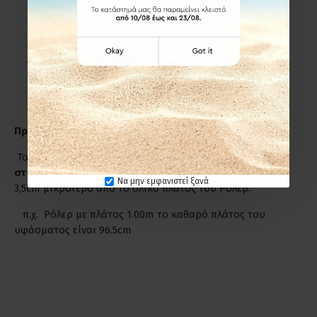
πόρτας που για μέγιστο αισθητικό αποτέλεσμα
προσθέτουμε στο καθαρό πλάτος +8cm από την κάθε
πλευρά και στο ύψος +15cm.
Εσωτερικά στο παράθυρο-πόρτα(εσοχή)
ΔΕΝ
προσθέτουμε επιπλέον πόντους ούτε στο πλάτος, ούτε
στο ύψος.
Προσοχή!
Το πλάτος του Ρόλερ είναι πάντα από
στήριγμα σε
στήριγμα
, όμως το πλάτος του υφάσματος είναι κατά
Να μην εμφανιστεί ξανά
3,5cm μικρότερο από το ολικό πλάτος του Ρόλερ.
π.χ. Ρόλερ με πλάτος 1.00m το καθαρό πλάτος του
υφάσματος είναι 96.5cm