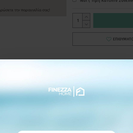
Ναι ( Τιμή Κατόπιν Συνεν
ΕΠΙΘΥΜΗΤ
ΛΕΠΤΟΜΕΡΕΙΕΣ
ασης αλλά ολοκληρώνουν την διακόσμηση του εκάστοτε χώρου, συ
νοβολίας.
ους δεν ξεθωριάζουν, έχοντας έτσι μεγάλη αντοχή στο χρόνο.
ράστια ποικιλία προκειμένου βρείτε το ιδανικό για τον χώρο σας.