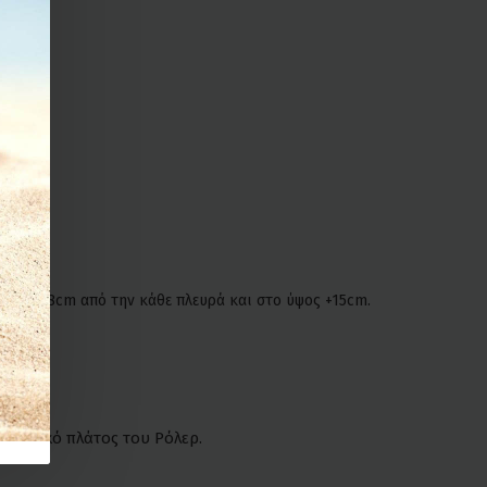
ι.
άτος +8cm από την κάθε πλευρά και στο ύψος +15cm.
το ολικό πλάτος του Ρόλερ.