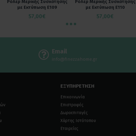
Ρόλερ Μερικής Συσκότησης
Ρόλερ Μερικής Συσκότησης
με Εκτύπωση E109
με Εκτύπωση E110
57,00€
57,00€
Email
info@finezzahome.gr
ΕΞΥΠΗΡΕΤΗΣΗ
Επικοινωνία
ιών
Επιστροφές
α
Δωροεπιταγές
υ
Χάρτης Ιστότοπου
Εταιρείες