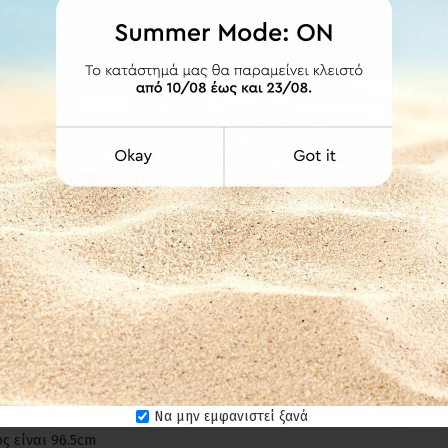
, για μέγιστο αισθητικό αποτέλεσμα ή ελεύθερο στον τοίχο.
μάτων δεν πλένονται αλλά καθαρίζονται με ένα ελαφρά νωπό σφουγγάρ
ς που για μέγιστο αισθητικό αποτέλεσμα προσθέτουμε στο καθαρό πλ
ιπλέον πόντους ούτε στο πλάτος, ούτε στο ύψος.
, όμως το πλάτος του υφάσματος είναι κατά 3,5cm μικρότερο από 
Να μην εμφανιστεί ξανά
 είναι 96.5cm