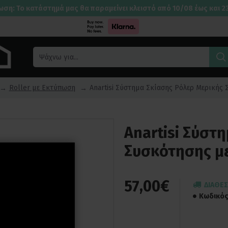
ωση: Το κατάστημά μας θα παραμείνει κλειστό από 10/08 έως και 2
Roller με Εκτύπωση
Anartisi Σύστημα Σκίασης Ρόλερ Μερικής
Anartisi Σύστ
Συσκότησης μ
57,00€
ΔΙΑΘΈΣ
Κωδικός