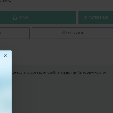
νόησης)
ΚΑΛΆΘΙ
ΡΏΤΗΣΕ ΜΑΣ
Ό
ΣΎΓΚΡΙΣΗ
νδυάζοντας την μοντέρνα αισθητική με την λειτουργικότητα.