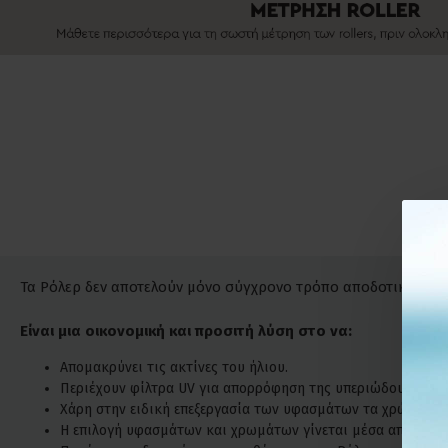
Τα Ρόλερ δεν αποτελούν μόνο σύγχρονο τρόπο αποδοτικής σκί
Είναι μια οικονομική και προσιτή λύση στο να:
Απομακρύνει τις ακτίνες του ήλιου.
Περιέχουν φίλτρα UV για απορρόφηση της υπεριώδους ακτι
Χάρη στην ειδική επεξεργασία των υφασμάτων τα χρώματά τ
Η επιλογή υφασμάτων και χρωμάτων γίνεται μέσα από μια τε