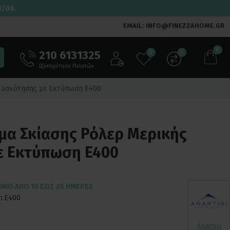
3/08.
EMAIL: INFO@FINEZZAHOME.GR
0
210 6131325
0
0
Εξυπηρέτηση Πελατών
 Συσκότησης με Εκτύπωση E400
ημα Σκίασης Ρόλερ Μερικής
ε Εκτύπωση E400
ΙΜΟ ΑΠΌ 10 ΈΩΣ 30 ΗΜΈΡΕΣ
:
E400
Anartisi