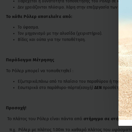
Παρέχεται η δυνατότητα τοποθέτησης του Ρόλερ σε κασετίνα
Δεν χρειάζονται πλύσιμο. Χάρη στην επεξεργασία των υφασ
Το κάθε Ρόλερ αποτελείτε από:
Το ύφασμα.
Τον μηχανισμό με την αλυσίδα (χειριστήριο).
Βίδες και ούπα για την τοποθέτηση.
Παράδειγμα Μέτρησης
Το Ρόλερ μπορεί να τοποθετηθεί :
Εξωτερικά,πάνω από το πλαίσιο του παραθύρου ή της πόρτα
Εσωτερικά στο παράθυρο-πόρτα(εσοχή)
ΔΕΝ
προσθέτουμε επ
Προσοχή!
Το πλάτος του Ρόλερ είναι πάντα από
στήριγμα σε στήριγμα
π.χ. Ρόλερ με πλάτος 1.00m το καθαρό πλάτος του υφάσματος