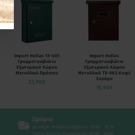
Import Hellas TX-081
Import Hellas
Γραμματοκιβώτιο
Γραμματοκιβώτιο
Εξωτερικού Χώρου
Εξωτερικού Χώρου
Μεταλλικό Πράσινο
Μεταλλικό TX-082 Καφέ
Σκούρο
23,90€
15,90€
Ωράριο
Δευτέρα-Τετάρτη-Σαββάτο: 09:00 - 15:30
Τρίτη-Πέμπτη-Παρασκευή: 09:00 - 20:00