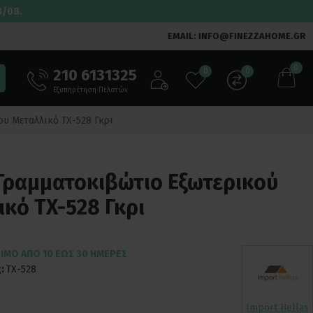
3/08.
EMAIL: INFO@FINEZZAHOME.GR
0
210 6131325
0
0
Εξυπηρέτηση Πελατών
υ Μεταλλικό TX-528 Γκρι
 Γραμματοκιβώτιο Εξωτερικού
κό TX-528 Γκρι
ΙΜΟ ΑΠΌ 10 ΈΩΣ 30 ΗΜΈΡΕΣ
:
TX-528
Import Hellas