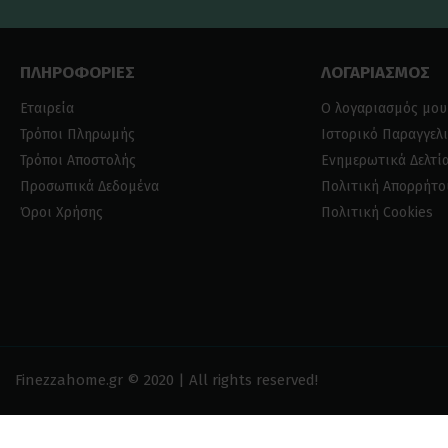
ΠΛΗΡΟΦΟΡΙΕΣ
ΛΟΓΑΡΙΑΣΜΟΣ
Εταιρεία
Ο λογαριασμός μου
Τρόποι Πληρωμής
Ιστορικό Παραγγελ
Τρόποι Αποστολής
Ενημερωτικά Δελτί
Προσωπικά Δεδομένα
Πολιτική Απορρήτο
Όροι Χρήσης
Πολιτική Cookies
Finezzahome.gr © 2020 | All rights reserved!