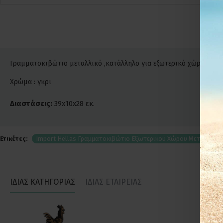
Γραμματοκιβώτιο μεταλλικό ,κατάλληλο για εξωτερικό χώρο.
Χρώμα : γκρι
Διαστάσεις:
39x10x28 εκ.
Ετικέτες:
Import Hellas Γραμματοκιβώτιο Εξωτερικού Χώρου Μεταλλικό T
ΙΔΙΑΣ ΚΑΤΗΓΟΡΙΑΣ
ΙΔΙΑΣ ΕΤΑΙΡΕΙΑΣ