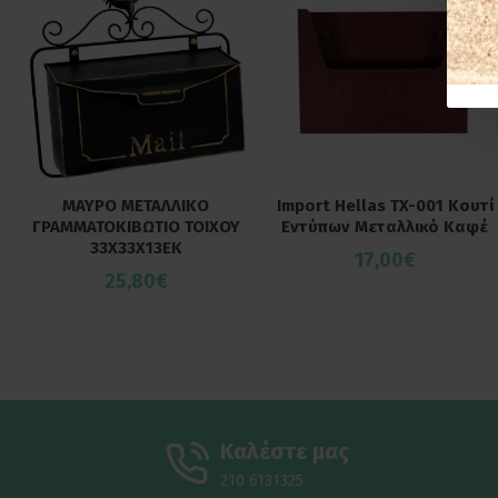
ΜΑΥΡΟ ΜΕΤΑΛΛΙΚΟ
Import Hellas TX-001 Κουτί
ΓΡΑΜΜΑΤΟΚΙΒΩΤΙΟ ΤΟΙΧΟΥ
Εντύπων Μεταλλικό Καφέ
33Χ33Χ13ΕΚ
17,00€
25,80€
Καλέστε μας
210 6131325