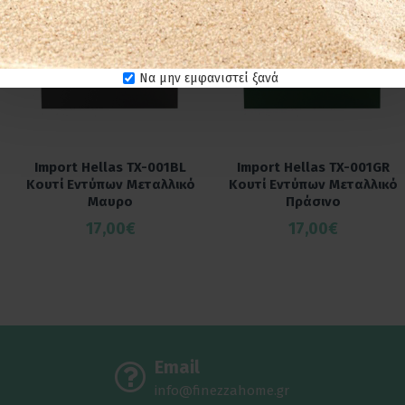
Να μην εμφανιστεί ξανά
Import Hellas TX-001BL
Import Hellas TX-001GR
Κουτί Εντύπων Μεταλλικό
Κουτί Εντύπων Μεταλλικό
Μαυρο
Πράσινο
17,00€
17,00€
Email
info@finezzahome.gr