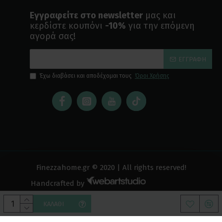
Εγγραφείτε στο newsletter
μας και
κερδίστε κουπόνι
-10%
για την επόμενη
αγορά σας!
ΕΓΓΡΑΦΉ
Έχω διαβάσει και αποδέχομαι τους
Όροι Χρήσης
Finezzahome.gr © 2020 | All rights reserved!
Handcrafted by
ΚΑΛΆΘΙ