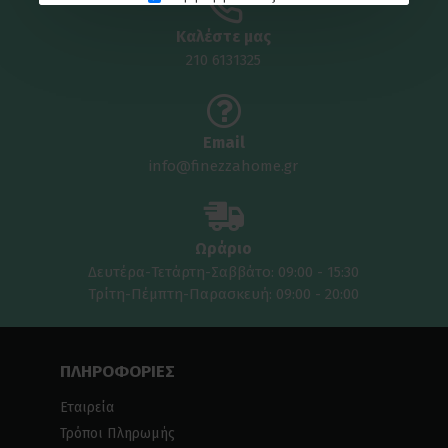
Καλέστε μας
210 6131325
Email
info@finezzahome.gr
Ωράριο
Δευτέρα-Τετάρτη-Σαββάτο: 09:00 - 15:30
Τρίτη-Πέμπτη-Παρασκευή: 09:00 - 20:00
ΠΛΗΡΟΦΟΡΙΕΣ
Εταιρεία
Τρόποι Πληρωμής