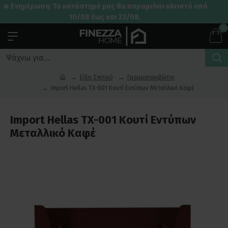
☀️ Ενημέρωση: Το κατάστημά μας θα παραμείνει κλειστό από
10/08 έως και 23/08.
0
Είδη Σπιτιού
Γραμματοκιβώτια
Import Hellas TX-001 Κουτί Εντύπων Μεταλλικό Καφέ
Import Hellas TX-001 Κουτί Εντύπων
Μεταλλικό Καφέ