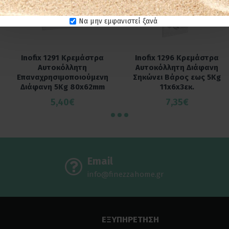
Να μην εμφανιστεί ξανά
Inofix 1291 Κρεμάστρα
Inofix 1296 Κρεμάστρα
Αυτοκόλλητη
Αυτοκόλλητη Διάφανη
Επαναχρησιμοποιούμενη
Σηκώνει Βάρος εως 5Kg
Διάφανη 5Kg 80x62mm
11x6x3εκ.
5,40€
7,35€
Email
info@finezzahome.gr
ΕΞΥΠΗΡΕΤΗΣΗ