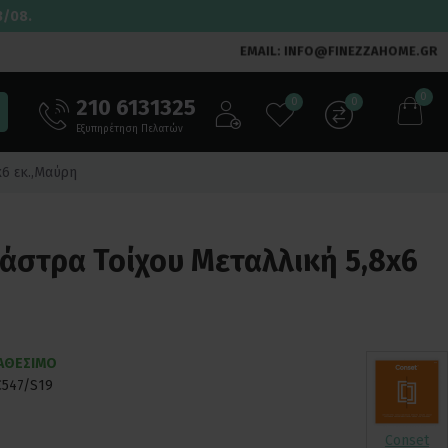
3/08.
EMAIL: INFO@FINEZZAHOME.GR
0
210 6131325
0
0
Εξυπηρέτηση Πελατών
6 εκ.,Μαύρη
άστρα Τοίχου Μεταλλική 5,8x6
ΙΑΘΕΣΙΜΟ
C547/S19
Conset