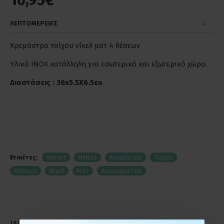
10,95€
ΛΕΠΤΟΜΕΡΕΙΕΣ
Κρεμάστρα τοίχου νίκελ ματ 4 θέσεων
Υλικό INOX κατάλληλη για εσωτερικό και εξωτερικό χώρο.
Διαστάσεις : 36x5.5X6.5εκ
Ετικέτες:
Import
Hellas
Κρεμάστρα
Τοίχου
Θέσεων
Νίκελ
Ματ
Διακοσμητικά