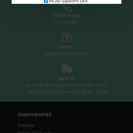
Να μην εμφανιστεί ξανά
Καλέστε μας
210 6131325
Email
info@finezzahome.gr
Ωράριο
Δευτέρα-Τετάρτη-Σαββάτο: 09:00 - 15:30
Τρίτη-Πέμπτη-Παρασκευή: 09:00 - 20:00
ΠΛΗΡΟΦΟΡΙΕΣ
Εταιρεία