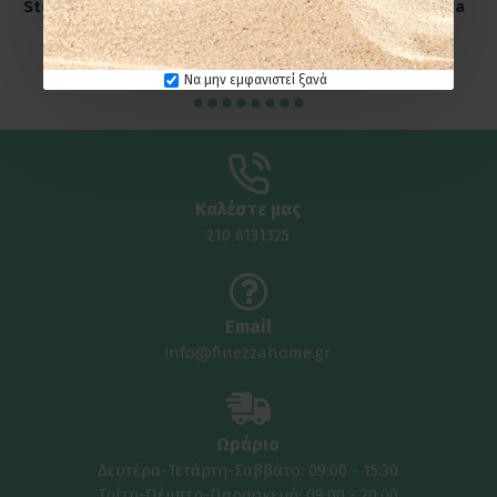
Stoneware Ø8,3x10,3 - Ume
Stoneware Ø8x10 - Nova
Black
One Black
24,95€
24,95€
Να μην εμφανιστεί ξανά
Καλέστε μας
210 6131325
Email
info@finezzahome.gr
Ωράριο
Δευτέρα-Τετάρτη-Σαββάτο: 09:00 - 15:30
Τρίτη-Πέμπτη-Παρασκευή: 09:00 - 20:00