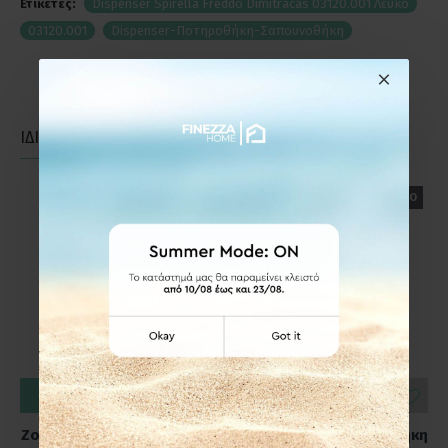
Ετικέτες:
Dispenser Spirella Freddo Dimitracas 03120.001 Λευκό
03120.001
Dispenser-Ποτηροθήκη-Σαπουνοθήκη
ΙΔΙΑΣ ΚΑΤΗΓΟΡΙΑΣ
ΙΔΙΑΣ ΕΤΑΙΡΕΙΑΣ
ΕΤΟΙΜΟΠΑΡΑΔΟΤΟ
ΕΤΟΙΜΟΠΑΡΑΔΟΤΟ
ΚΑΛΆΘΙ
ΚΑΛΆΘΙ
Zone Denmark Ποτηροθήκη
Zone Denmark Ποτηροθήκη