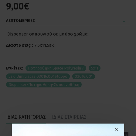
9,00€
ΛΕΠΤΟΜΕΡΕΙΕΣ
Dispenser σαπουνιού σε μαύρο χρώμα.
Διαστάσεις :
7,5x11,5εκ.
Ετικέτες:
Ποτηροθήκη Space Polyresin 7
5x11
5εκ. Dimitracas 03016.001 Μαύρο
03016.001
Dispenser-Ποτηροθήκη-Σαπουνοθήκη
ΙΔΙΑΣ ΚΑΤΗΓΟΡΙΑΣ
ΙΔΙΑΣ ΕΤΑΙΡΕΙΑΣ
ΕΤΟΙΜΟΠΑΡΑΔΟΤΟ
ΕΤΟΙΜΟΠΑΡΑΔΟΤΟ