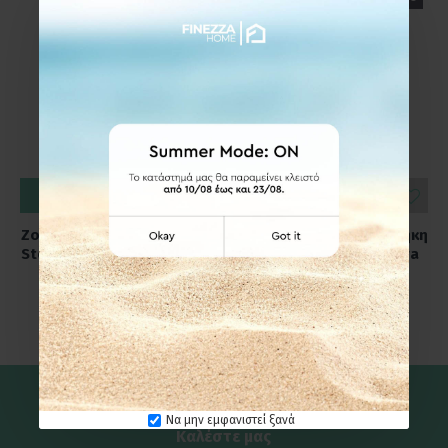
ΚΑΛΆΘΙ
ΚΑΛΆΘΙ
Zone Denmark Ποτηροθήκη
Zone Denmark Ποτηροθήκη
Stoneware Ø8,3x10,3 - Ume
Stoneware Ø8x10 - Nova
Black
One Black
24,95€
24,95€
Να μην εμφανιστεί ξανά
Καλέστε μας