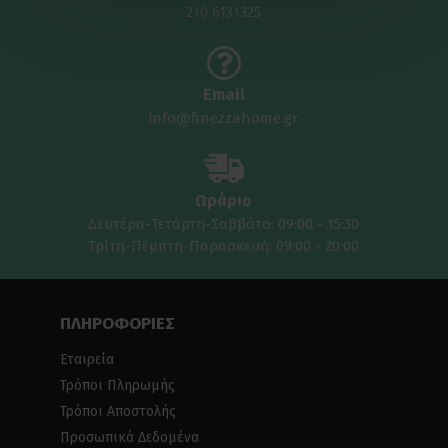
210 6131325
Email
info@finezzahome.gr
Ωράριο
Δευτέρα-Τετάρτη-Σαββάτο: 09:00 - 15:30
Τρίτη-Πέμπτη-Παρασκευή: 09:00 - 20:00
ΠΛΗΡΟΦΟΡΙΕΣ
Εταιρεία
Τρόποι Πληρωμής
Τρόποι Αποστολής
Προσωπικά Δεδομένα