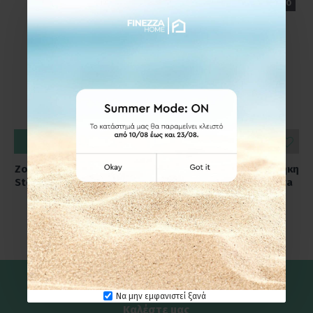
ΕΤΟΙΜΟΠΑΡΑΔΟΤΟ
ΕΤΟΙΜΟΠΑΡΑΔΟΤΟ
ΚΑΛΆΘΙ
ΚΑΛΆΘΙ
Zone Denmark Ποτηροθήκη
Zone Denmark Ποτηροθήκη
Stoneware Ø8,3x10,3 - Ume
Stoneware Ø8x10 - Nova
Black
One Black
24,95€
24,95€
Να μην εμφανιστεί ξανά
Καλέστε μας