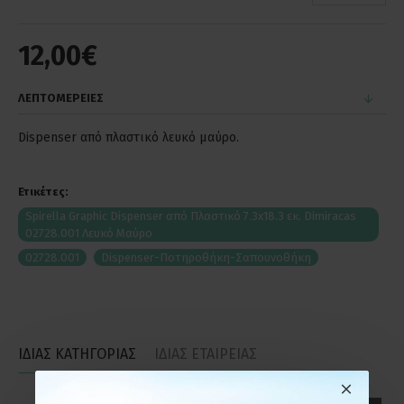
12,00€
ΛΕΠΤΟΜΕΡΕΙΕΣ
Dispenser από πλαστικό λευκό μαύρο.
Ετικέτες:
Spirella Graphic Dispenser από Πλαστικό 7.3x18.3 εκ. Dimiracas
02728.001 Λευκό Μαύρο
02728.001
Dispenser-Ποτηροθήκη-Σαπουνοθήκη
ΙΔΙΑΣ ΚΑΤΗΓΟΡΙΑΣ
ΙΔΙΑΣ ΕΤΑΙΡΕΙΑΣ