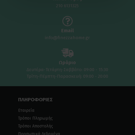
210 6131325
Email
info@finezzahome.gr
Ωράριο
Δευτέρα-Τετάρτη-Σαββάτο: 09:00 - 15:30
Τρίτη-Πέμπτη-Παρασκευή: 09:00 - 20:00
ΠΛΗΡΟΦΟΡΙΕΣ
Εταιρεία
Τρόποι Πληρωμής
Τρόποι Αποστολής
Προσωπικά Δεδομένα