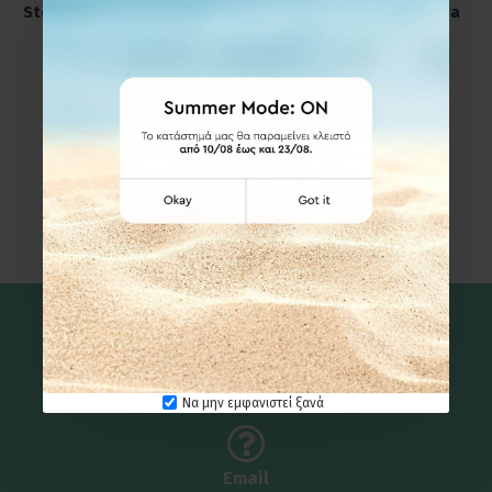
Stoneware Ø8,3x10,3 - Ume
Stoneware Ø8x10 - Nova
Black
One Black
24,95€
24,95€
Καλέστε μας
210 6131325
Να μην εμφανιστεί ξανά
Email