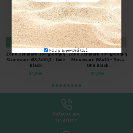
ΚΑΛΆΘΙ
ΚΑΛΆΘΙ
Να μην εμφανιστεί ξανά
Zone Denmark Ποτηροθήκη
Zone Denmark Ποτηροθήκη
Stoneware Ø8,3x10,3 - Ume
Stoneware Ø8x10 - Nova
Black
One Black
24,95€
24,95€
Καλέστε μας
210 6131325