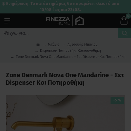
☀️ Ενημέρωση: Το κατάστημά μας θα παραμείνει κλειστό από
10/08 έως και 23/08.
0
Μπάνιο
Αξεσουάρ Μπάνιου
Dispenser-Ποτηροθήκη-Σαπουνοθήκη
Zone Denmark Nova One Mandarine - Σετ Dispenser Και Ποτηροθήκη
Zone Denmark Nova One Mandarine - Σετ
Dispenser Και Ποτηροθήκη
-5 %