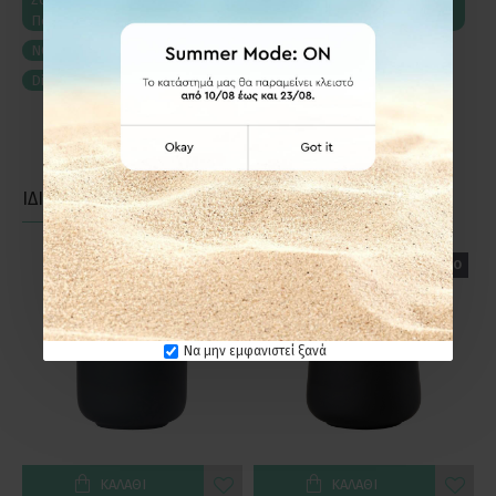
Ποτηροθήκη
NOVA-ONE-ZONE-TAUPE-DISPSET
Dispenser-Ποτηροθήκη-Σαπουνοθήκη
ΙΔΙΑΣ ΚΑΤΗΓΟΡΙΑΣ
ΙΔΙΑΣ ΕΤΑΙΡΕΙΑΣ
ΕΤΟΙΜΟΠΑΡΑΔΟΤΟ
ΕΤΟΙΜΟΠΑΡΑΔΟΤΟ
Να μην εμφανιστεί ξανά
ΚΑΛΆΘΙ
ΚΑΛΆΘΙ