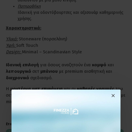
σαπουνιού με μία μόνο κίνηση.
Ποτηροθήκη
Ιδανική για οδοντόβουρτσες και αξεσουάρ καθημερινής
χρήσης.
Χαρακτηριστικά:
Υλικό:
Stoneware (πορσελάνη)
Υφή:
Soft Touch
Design:
Minimal – Scandinavian Style
Ιδανική επιλογή
για όσους αναζητούν ένα
κομψό
και
λειτουργικό
σετ
μπάνιου
με premium αισθητική και
διαχρονικό
σχεδιασμό.
Η
μοντέρνα ματ επιφάνεια
και οι
καθαρές γραμμές
του
σετ το καθιστούν ιδανική επιλογή για
σύγχρονα μπάνια
με
minimal αισθητική.
Ετικέτες:
Zone Denmark Nova One Mandarine - Σετ Dispenser Και