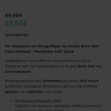
66,90€
63,50€
ΛΕΠΤΟΜΕΡΕΙΕΣ
Σετ Dispenser και Ποτηροθήκη της σειράς Nova One
Zone Denmark - Mandarine Soft Touch
Αναβαθμίστε την αισθητική του μπάνιου σας με το
Dispenser και την Ποτηροθήκη της σειράς
Nova One
της
Zone Denmark
Κατασκευασμένο από
stoneware
με ειδικό
soft touch
φινίρισμα, προσφέρει βελούδινη υφή και μία αίσθηση
ηρεμίας
και
αρμονίας
στον χώρο.
Ντισπένσερ σαπουνιού 250ml
Εύχρηστο και πρακτικό, προσφέρει σταθερή ποσότητα