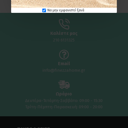
Να μην εμφανιστεί ξανά
Καλέστε μας
210 6131325
Email
info@finezzahome.gr
Ωράριο
Δευτέρα-Τετάρτη-Σαββάτο: 09:00 - 15:30
Τρίτη-Πέμπτη-Παρασκευή: 09:00 - 20:00