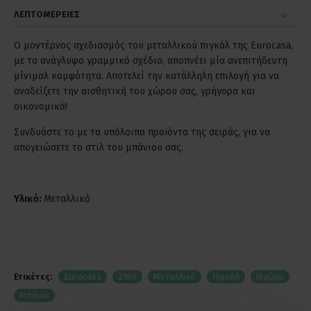
ΛΕΠΤΟΜΕΡΕΙΕΣ
Ο μοντέρνος σχεδιασμός του μεταλλικού πιγκάλ της Eurocasa,
με το ανάγλυφο γραμμικό σχέδιο, αποπνέει μία ανεπιτήδευτη
μίνιμαλ κομψότητα. Αποτελεί την κατάλληλη επιλογή για να
αναδείξετε την αισθητική του χώρου σας, γρήγορα και
οικονομικά!
Συνδυάστε το με τα υπόλοιπα προϊόντα της σειράς, για να
απογειώσετε το στιλ του μπάνιου σας.
Υλικό:
Μεταλλικό
Ετικέτες:
Eurocasa
2160
Μεταλλικό
Πιγκάλ
Μαύρο
Μπάνιο