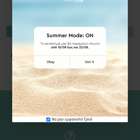
ΚΑΛΆΘΙ
ΚΑΛΆΘΙ
8411 Καλάθι Απλύτων
8428 Καλάθι Απλύτων
Αναδιπλούμενο με
Bamboo Πτυσσόμενο
Πολυεστερικό Ύφασμα
Στρογγυλό Φ35X60 ΕΚ.
30x30x60εκ.Γκρι
40,00€
25,00€
Καλέστε μας
Να μην εμφανιστεί ξανά
210 6131325