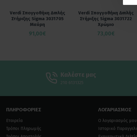
Verdi Σπογγοθήκη Διπλής
Verdi Σπογγοθήκη Διπλής
Στήριξης Sigma 3031705
Στήριξης Sigma 3031722
Μαύρη
Χρώμιο
91,00€
73,00€
Καλέστε μας
210 6131325
ΠΛΗΡΟΦΟΡΙΕΣ
ΛΟΓΑΡΙΑΣΜΟΣ
Εταιρεία
Ο λογαριασμός μου
Τρόποι Πληρωμής
Ιστορικό Παραγγελ
Τρόποι Αποστολής
Ενημερωτικά Δελτί