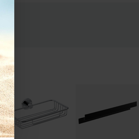
ε τάξη!