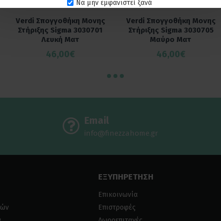
Να μην εμφανιστεί ξανά
Verdi Σπογγοθήκη Μονης
Verdi Σπογγοθήκη Μονης
Στήριξης Sigma 3030701
Στήριξης Sigma 3030705
Λευκή Ματ
Μαύρο Ματ
46,00€
46,00€
Email
info@finezzahome.gr
ΕΞΥΠΗΡΕΤΗΣΗ
Επικοινωνία
ιών
Επιστροφές
α
Δωροεπιταγές