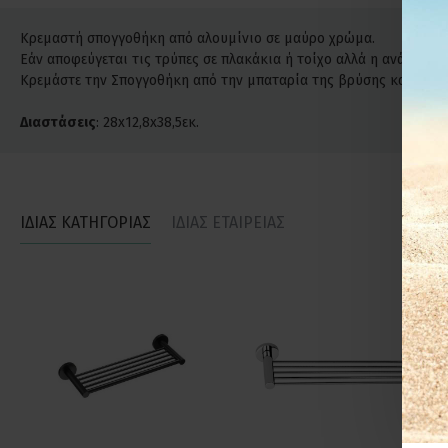
Κρεμαστή σπογγοθήκη από αλουμίνιο σε μαύρο χρώμα.
Εάν αποφεύγεται τις τρύπες σε πλακάκια ή τοίχο αλλά η ανάγκη για
Κρεμάστε την Σπογγοθήκη από την μπαταρία της βρύσης και τοπο
Διαστάσεις
: 28x12,8x38,5εκ.
ΙΔΙΑΣ ΚΑΤΗΓΟΡΙΑΣ
ΙΔΙΑΣ ΕΤΑΙΡΕΙΑΣ