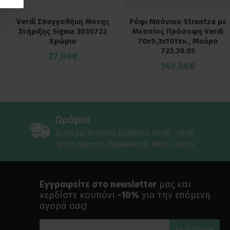
Verdi Σπογγοθήκη Μονης
Ράφι Μπάνιου Strantza με
Στήριξης Sigma 3030722
Μεσαίας Πρόσοψη Verdi
Χρώμιο
70x9,3x10Υεκ., Μαύρο
723.30.05
37,00€
140,00€
Ωράριο
Δευτέρα-Τετάρτη-Σαββάτο: 09:00 - 15:30
Τρίτη-Πέμπτη-Παρασκευή: 09:00 - 20:00
Εγγραφείτε στο newsletter
μας και
κερδίστε κουπόνι
-10%
για την επόμενη
αγορά σας!
ΕΓΓΡΑΦΉ