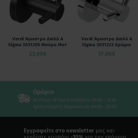
Verdi Άγκιστρο Διπλό Α
Verdi Άγκιστρο Διπλό Α
Sigma 3031205 Μαύρο Ματ
Sigma 3031222 Χρώμιο
23,00€
17,00€
Ωράριο
Δευτέρα-Τετάρτη-Σαββάτο: 09:00 - 15:30
Τρίτη-Πέμπτη-Παρασκευή: 09:00 - 20:00
Εγγραφείτε στο newsletter
μας και
κερδίστε κουπόνι
-10%
για την επόμενη