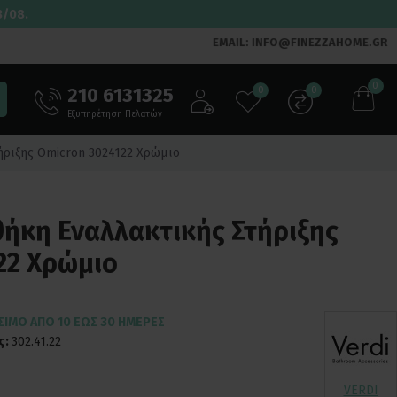
3/08.
EMAIL: INFO@FINEZZAHOME.GR
0
210 6131325
0
0
Εξυπηρέτηση Πελατών
ήριξης Omicron 3024122 Χρώμιο
θήκη Εναλλακτικής Στήριξης
22 Χρώμιο
ΣΙΜΟ ΑΠΌ 10 ΈΩΣ 30 ΗΜΈΡΕΣ
ς:
302.41.22
VERDI