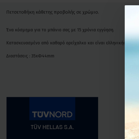
Πετσετοθήκη κάθετης προβολής σε χρώμιο.
Ένα κόσμημα για το μπάνιο σας με 15 χρόνια εγγύηση.
Κατασκευασμένο από καθαρό ορείχαλκο και είναι ελληνικής προέλ
Διαστάσεις : 35xΦ44mm