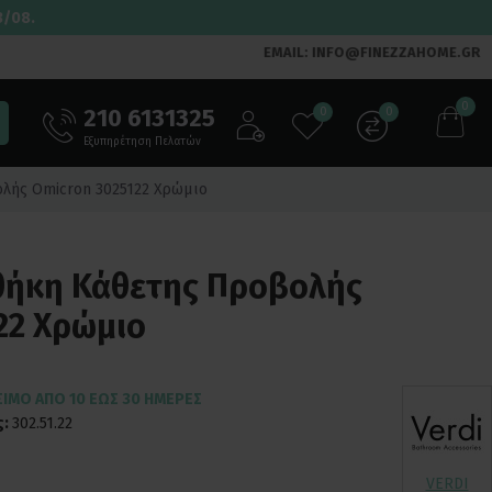
3/08.
EMAIL: INFO@FINEZZAHOME.GR
0
210 6131325
0
0
Εξυπηρέτηση Πελατών
ολής Omicron 3025122 Χρώμιο
οθήκη Κάθετης Προβολής
22 Χρώμιο
ΣΙΜΟ ΑΠΌ 10 ΈΩΣ 30 ΗΜΈΡΕΣ
ς:
302.51.22
VERDI