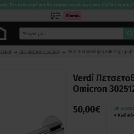
ωση: Το κατάστημά μας θα παραμείνει κλειστό από 10/08 έως και 2
άνιου
Κρεμάστρες - Κρίκοι
Verdi Πετσετοθήκη Κάθετης Προβ
Verdi Πετσετ
Omicron 30251
50,00€
ΔΙΑΘΈ
Κωδικό