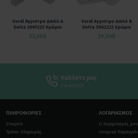
Verdi Άγγιστρο Διπλό Α
Verdi Αγγιστρο Διπλό Β
Delta 3061222 Χρώμιο
Delta 3062222 Χρώμιο
23,00€
29,00€
Καλέστε μας
210 6131325
ΠΛΗΡΟΦΟΡΙΕΣ
ΛΟΓΑΡΙΑΣΜΟΣ
Εταιρεία
Ο λογαριασμός μου
Τρόποι Πληρωμής
Ιστορικό Παραγγελ