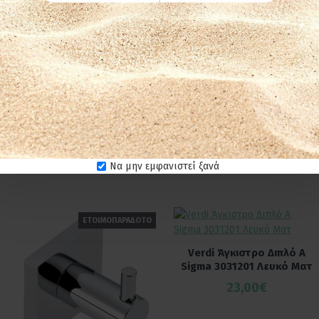
Να μην εμφανιστεί ξανά
ΕΤΟΙΜΟΠΑΡΑΔΟΤΟ
Verdi Άγκιστρο Διπλό Α
Sigma 3031201 Λευκό Ματ
23,00€