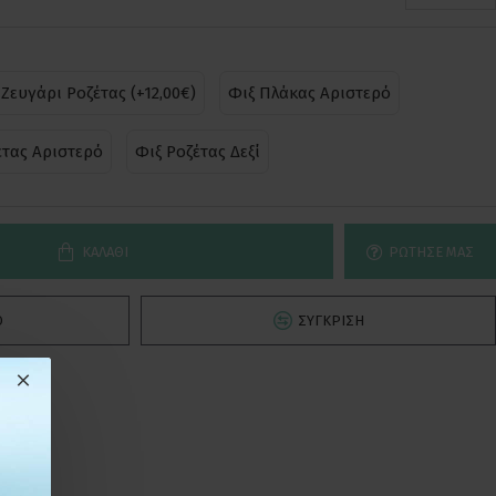
Ζευγάρι Ροζέτας (+12,00€)
Φιξ Πλάκας Αριστερό
έτας Αριστερό
Φιξ Ροζέτας Δεξί
ΚΑΛΆΘΙ
ΡΏΤΗΣΕ ΜΑΣ
Ό
ΣΎΓΚΡΙΣΗ