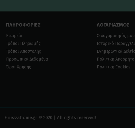
ΠΛΗΡΟΦΟΡΙΕΣ
ΛΟΓΑΡΙΑΣΜΟΣ
Εταιρεία
Ο λογαριασμός μου
Τρόποι Πληρωμής
Ιστορικό Παραγγελ
Τρόποι Αποστολής
Ενημερωτικά Δελτί
Προσωπικά Δεδομένα
Πολιτική Απορρήτο
Όροι Χρήσης
Πολιτική Cookies
Finezzahome.gr © 2020 | All rights reserved!