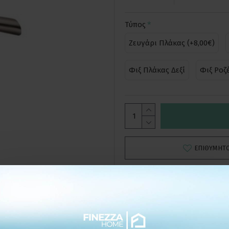
Τύπος
Ζευγάρι Πλάκας (+8,00€)
Φιξ Πλάκας Δεξί
Φιξ Ροζ
ΕΠΙΘΥΜΗΤ