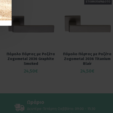
ΕΤΟΙΜΟΠΑΡΑΔΟΤΟ
Πόμολο Πόρτας με Ροζέτα
Πόμολο Πόρτας με Ροζέτα
Zogometal 2036 Graphite
Zogometal 2036 Titanium
Smoked
Blair
24,50€
24,50€
Ωράριο
Δευτέρα-Τετάρτη-Σαββάτο: 09:00 - 15:30