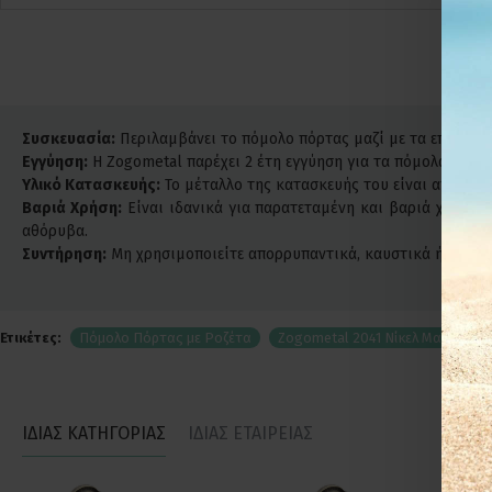
Συσκευασία:
Περιλαμβάνει το πόμολο πόρτας μαζί με τα επιστόμια
Εγγύηση:
Η Zogometal παρέχει 2 έτη εγγύηση για τα πόμολά της.
Υλικό Κατασκευής:
Το μέταλλο της κατασκευής του είναι από άρι
Βαριά Χρήση:
Είναι ιδανικά για παρατεταμένη και βαριά χρήση. 
αθόρυβα.
Συντήρηση:
Μη χρησιμοποιείτε απορρυπαντικά, καυστικά ή χλωριού
Ετικέτες:
Πόμολο Πόρτας με Ροζέτα
Zogometal 2041 Νίκελ Ματ
20
ΙΔΙΑΣ ΚΑΤΗΓΟΡΙΑΣ
ΙΔΙΑΣ ΕΤΑΙΡΕΙΑΣ