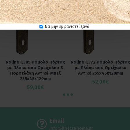
Να μην εμφανιστεί ξανά
Roline Κ305 Πόμολο Πόρτας
Roline Κ372 Πόμολο Πόρτας
με Πλάκα από Ορείχαλκο &
με Πλάκα από Ορείχαλκο
Πορσελάνη Αντικέ-Μπεζ
Αντικέ 255x45x120mm
255x45x129mm
52,00€
59,00€
Email
info@finezzahome.gr