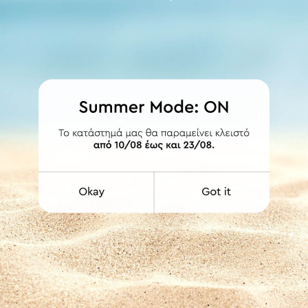
ΛΕΠΤΟΜΕΡΕΙΕΣ
, τον πίρο σύνδεσης και τις βίδες για την τοποθέτηση του πόμολου 
στης ποιότητας αλουμίνιο.
Ενδείκνυνται για επαγγελματικούς χώρους γι' αυτόν ακριβώς το λόγο
χα υγρά για τον καθαρισμό των προϊόντων. Στεγνό πανί ή σκέτο νερό,
41-06
με Ροζέτα