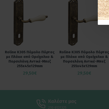
Roline Κ305 Πόμολο Πόρτας
Roline Κ305 Πόμολο Πόρτας
με Πλάκα από Ορείχαλκο &
με Πλάκα από Ορείχαλκο &
Πορσελάνη Αντικέ-Μπεζ
Πορσελάνη Αντικέ-Μπεζ
255x45x129mm
255x45x129mm
29,50€
29,50€
Καλέστε μας
210 6131325