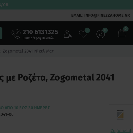
3/08.
EMAIL: INFO@FINEZZAHOME.GR
0
210 6131325
0
0
Εξυπηρέτηση Πελατών
, Zogometal 2041 Νίκελ Ματ
 με Ροζέτα, Zogometal 2041
ΜΟ ΑΠΌ 10 ΈΩΣ 30 ΗΜΈΡΕΣ
2041-06
Zogometal