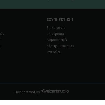
ΕΞΥΠΗΡΕΤΗΣΗ
Επικοινωνία
ιών
Επιστροφές
α
Δωροεπιταγές
υ
Χάρτης Ιστότοπου
Εταιρείες
Handcrafted by