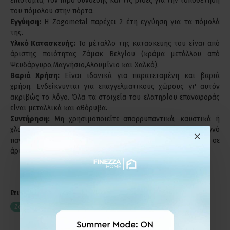
επιστόμια, τον πίρο σύνδεσης και τις βίδες για την τοποθέτηση
του πόμολου στην πόρτα.
Εγγύηση:
Η Zogometal παρέχει 2 έτη εγγύηση για τα πόμολά
της.
Υλικό Κατασκευής:
Το μέταλλο της κατασκευής του είναι από
άριστης ποιότητας Ζάμακ Βελγίου (κράμα μετάλλου από
Ψευδάργυρο,Μαγνήσιο,Αλουμίνιο και Χαλκό).
Βαριά Χρήση:
Είναι ιδανικά για παρατεταμένη και βαριά
χρήση. Ενδείκνυνται για επαγγελματικούς χώρους γι' αυτόν
ακριβώς το λόγο. Όλα τα στοιχεία του ελατηρίου επαναφοράς
είναι μεταλλικά και αθόρυβα.
Συντήρηση:
Μη χρησιμοποιείτε απορρυπαντικά, καυστικά ή
χλωριούχα υγρά για τον καθαρισμό των προϊόντων. Στεγνό
πανί ή σκέτο νερό, είναι αρκετά για να παραμείνει το προϊόν σε
άριστη κατάσταση.
Ετικέτες:
Πόμολο Πόρτας με Ροζέτα
Zogometal 2081 Χρώμιο Ματ
2081-17
με Ροζέτα