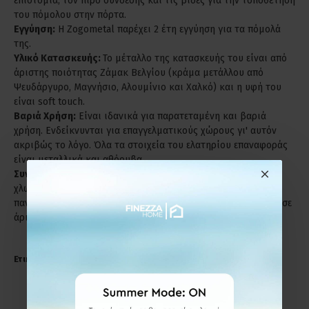
επιστόμια, τον πίρο σύνδεσης και τις βίδες για την τοποθέτηση
του πόμολου στην πόρτα.
Εγγύηση:
Η Zogometal παρέχει 2 έτη εγγύηση για τα πόμολά
της.
Υλικό Κατασκευής:
Το μέταλλο της κατασκευής του είναι από
άριστης ποιότητας Ζάμακ Βελγίου (κράμα μετάλλου από
Ψευδάργυρο, Μαγνήσιο, Αλουμίνιο και Χαλκό) και η υφή του
είναι soft touch.
Βαριά Χρήση:
Είναι ιδανικά για παρατεταμένη και βαριά
χρήση. Ενδείκνυνται για επαγγελματικούς χώρους γι' αυτόν
ακριβώς το λόγο. Όλα τα στοιχεία του ελατηρίου επαναφοράς
είναι μεταλλικά και αθόρυβα.
Συντήρηση:
Μη χρησιμοποιείτε απορρυπαντικά, καυστικά ή
χλωριούχα υγρά για τον καθαρισμό των προϊόντων. Στεγνό
πανί ή σκέτο νερό, είναι αρκετά για να παραμείνει το προϊόν σε
άριστη κατάσταση.
Ετικέτες: