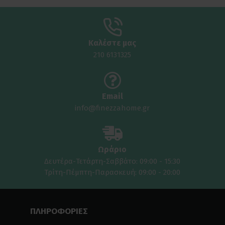
Καλέστε μας
210 6131325
Email
info@finezzahome.gr
Ωράριο
Δευτέρα-Τετάρτη-Σαββάτο: 09:00 - 15:30
Τρίτη-Πέμπτη-Παρασκευή: 09:00 - 20:00
ΠΛΗΡΟΦΟΡΙΕΣ