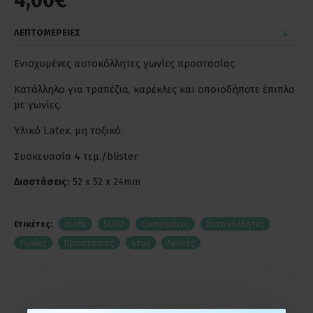
4,00€
ΛΕΠΤΟΜΕΡΕΙΕΣ
Ενισχυμένες αυτοκόλλητες γωνίες προστασίας.
Κατάλληλο για τραπέζια, καρέκλες και οποιοδήποτε έπιπλο
με γωνίες.
Υλικό Latex, μη τοξικό.
Συσκευασία 4 τεμ./blister
Διαστάσεις:
52 x 52 x 24mm
Ετικέτες:
Inofix
5002
Ενισχυμένες
Αυτοκόλλητες
Γωνίες
Προστασίας
4τμχ
Λευκές