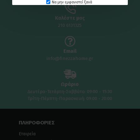
Να μην εμφανιστεί ξανά
Καλέστε μας
210 6131325
Email
info@finezzahome.gr
Ωράριο
Δευτέρα-Τετάρτη-Σαββάτο: 09:00 - 15:30
Τρίτη-Πέμπτη-Παρασκευή: 09:00 - 20:00
ΠΛΗΡΟΦΟΡΙΕΣ
Εταιρεία