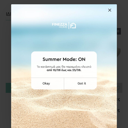
ΙΔΙΑΣ ΚΑΤΗΓΟΡΙΑΣ
ΙΔΙΑΣ ΕΤΑΙΡΕΙΑΣ
ΕΤΟΙΜΟΠΑΡΑΔΟΤΟ
ΕΤΟΙΜΟΠΑΡΑΔΟΤΟ
ΚΑΛΆΘΙ
ΚΑΛΆΘΙ
Inofix 5001-0
Inofix 5002-2 Ενισχυμένες
Αυτοκόλλητες Γωνίες
Αυτοκόλλητες Γωνίες
Προστασίας PVC 8τμχ
Προστασίας 4τμχ Λευκές
Διάφανες
4,00€
4,78€