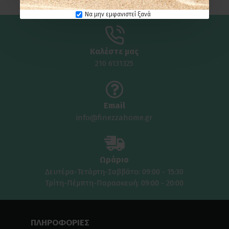
Να μην εμφανιστεί ξανά
Καλέστε μας
210 6131325
Email
info@finezzahome.gr
Ωράριο
Δευτέρα-Τετάρτη-Σαββάτο: 09:00 - 15:30
Τρίτη-Πέμπτη-Παρασκευή: 09:00 - 20:00
ΠΛΗΡΟΦΟΡΙΕΣ