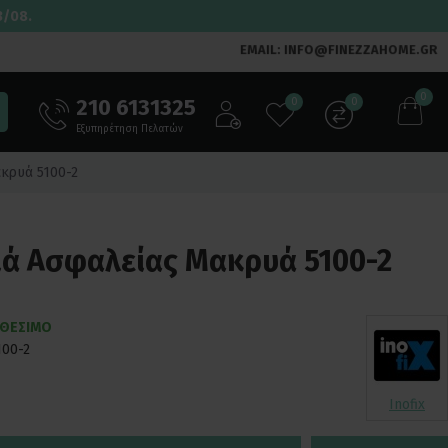
3/08.
EMAIL: INFO@FINEZZAHOME.GR
0
210 6131325
0
0
Εξυπηρέτηση Πελατών
ακρυά 5100-2
ριά Ασφαλείας Μακρυά 5100-2
ΑΘΕΣΙΜΟ
100-2
Inofix