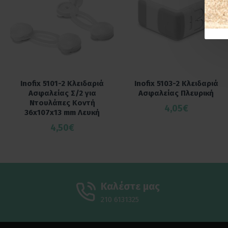
Inofix 5101-2 Κλειδαριά
Inofix 5103-2 Κλειδαριά
Ασφαλείας Σ/2 για
Ασφαλείας Πλευρική
Ντουλάπες Κοντή
4,05€
36x107x13 mm Λευκή
4,50€
Καλέστε μας
210 6131325