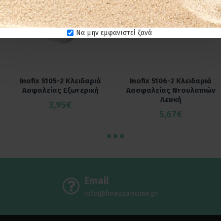
Να μην εμφανιστεί ξανά
Inofix 5105-2 Κλειδαριά
Inofix 5106-2 Κλειδαριά
Ασφαλείας Εξωτερική
Αασφαλείας Ντουλαπιών
Λευκή
3,95€
5,67€
Email
info@finezzahome.gr