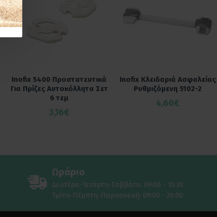
Inofix 5400 Προστατευτικά
Inofix Κλειδαριά Ασφαλείας
Για Πρίζες Αυτοκόλλητα Σετ
Ρυθμιζόμενη 5102-2
6 τεμ
4,60€
3,16€
Ωράριο
Δευτέρα-Τετάρτη-Σαββάτο: 09:00 - 15:30
Τρίτη-Πέμπτη-Παρασκευή: 09:00 - 20:00