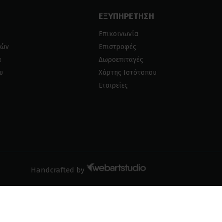
ΕΞΥΠΗΡΕΤΗΣΗ
Επικοινωνία
ιών
Επιστροφές
α
Δωροεπιταγές
υ
Χάρτης Ιστότοπου
Εταιρείες
Handcrafted by