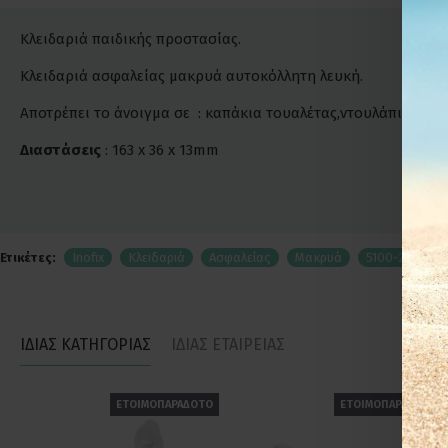
Κλειδαριά παιδικής προστασίας.
Κλειδαριά ασφαλείας μακρυά αυτοκόλλητη λευκή.
Αποτρέπει το άνοιγμα σε : καπάκια τουαλέτας,ντουλάπια,ψυγε
Διαστάσεις
: 163 x 36 x 13mm
Ετικέτες:
Inofix
Κλειδαριά
Ασφαλείας
Μακρυά
5100-2
Κο
ΙΔΙΑΣ ΚΑΤΗΓΟΡΙΑΣ
ΙΔΙΑΣ ΕΤΑΙΡΕΙΑΣ
ΕΤΟΙΜΟΠΑΡΑΔΟΤΟ
ΕΤΟΙΜΟΠΑΡΑΔΟΤΟ