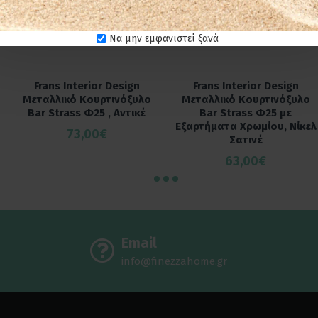
Να μην εμφανιστεί ξανά
Frans Interior Design
Frans Interior Design
Μεταλλικό Κουρτινόξυλο
Μεταλλικό Κουρτινόξυλο
Bar Strass Φ25 , Αντικέ
Bar Strass Φ25 με
Εξαρτήματα Χρωμίου, Νίκελ
73,00€
Σατινέ
63,00€
Email
info@finezzahome.gr