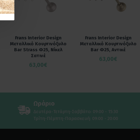
Frans Interior Design
Frans Interior Design
Μεταλλικό Κουρτινόξυλο
Μεταλλικό Κουρτινόξυλο
Bar Strass Φ25, Νίκελ
Bar Φ25, Αντικέ
Σατινέ
63,00€
63,00€
Ωράριο
Δευτέρα-Τετάρτη-Σαββάτο: 09:00 - 15:30
Τρίτη-Πέμπτη-Παρασκευή: 09:00 - 20:00