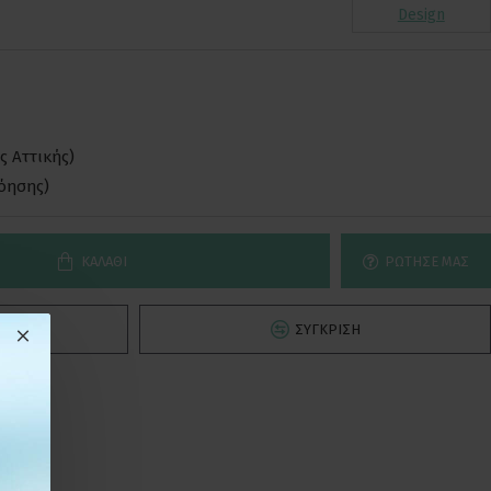
Design
ς Αττικής)
νόησης)
ΚΑΛΆΘΙ
ΡΏΤΗΣΕ ΜΑΣ
Ό
ΣΎΓΚΡΙΣΗ