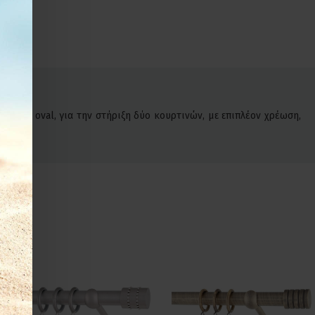
όδρομο oval, για την στήριξη δύο κουρτινών, με επιπλέον χρέωση,
.