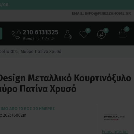
3/08.
EMAIL: INFO@FINEZZAHOME.GR
0
210 6131325
0
0
Εξυπηρέτηση Πελατών
Apollo Φ25, Μαύρο Πατίνα Χρυσό
r Design Μεταλλικό Κουρτινόξυλο
αύρο Πατίνα Χρυσό
ΣΙΜΟ ΑΠΌ 10 ΈΩΣ 30 ΗΜΈΡΕΣ
:
202516002m
Frans Interior