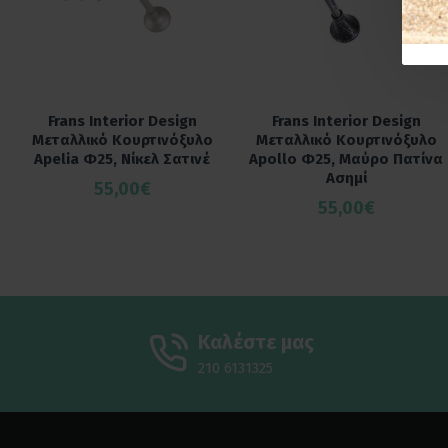
Frans Interior Design
Frans Interior Design
Μεταλλικό Κουρτινόξυλο
Μεταλλικό Κουρτινόξυλο
Apelia Φ25, Νίκελ Σατινέ
Apollo Φ25, Μαύρο Πατίνα
Ασημί
55,00€
55,00€
Καλέστε μας
210 6131325