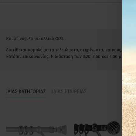
Κουρτινόξυλο μεταλλικό Φ25.
Διατίθεται κομπλέ με τα τελειώματα, στηρίγματα, κρίκους, βίδες
κατόπιν επικοινωνίας. Η διάσταση των 3,20, 3,60 και 4,00 μέτρ
ΙΔΙΑΣ ΚΑΤΗΓΟΡΙΑΣ
ΙΔΙΑΣ ΕΤΑΙΡΕΙΑΣ