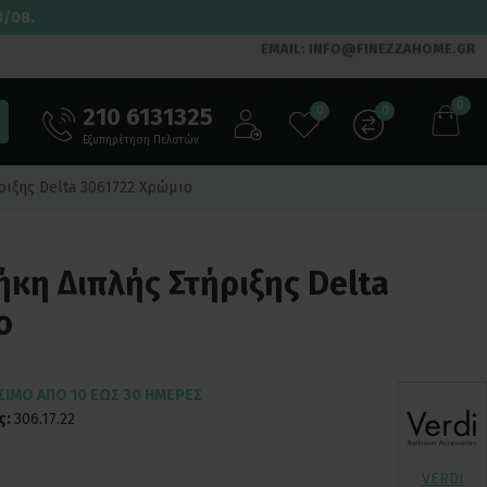
3/08.
EMAIL: INFO@FINEZZAHOME.GR
0
210 6131325
0
0
Εξυπηρέτηση Πελατών
ριξης Delta 3061722 Χρώμιο
ήκη Διπλής Στήριξης Delta
ο
ΣΙΜΟ ΑΠΌ 10 ΈΩΣ 30 ΗΜΈΡΕΣ
ς:
306.17.22
VERDI