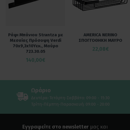
Ράφι Μπάνιου Strantza με
AMERICA NERINO
Μεσαίας Πρόσοψη Verdi
ΣΠΟΓΓΟΘΗΚΗ ΜΑΥΡΟ
70x9,3x10Υεκ., Μαύρο
22,08€
723.30.05
140,00€
Ωράριο
Δευτέρα-Τετάρτη-Σαββάτο: 09:00 - 15:30
Τρίτη-Πέμπτη-Παρασκευή: 09:00 - 20:00
Εγγραφείτε στο newsletter
μας και