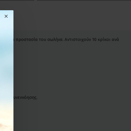
όχρονα προστασία του σωλήνα. Αντιστοιχούν 10 κρίκοι ανά
νικής συνεννόησης.