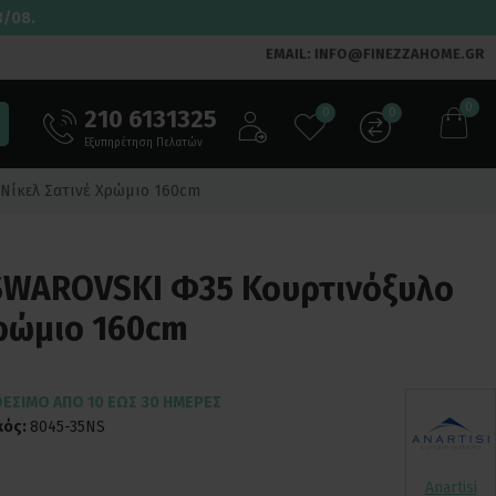
3/08.
EMAIL: INFO@FINEZZAHOME.GR
0
210 6131325
0
0
Εξυπηρέτηση Πελατών
 Νίκελ Σατινέ Χρώμιο 160cm
 SWAROVSKI Φ35 Κουρτινόξυλο
Χρώμιο 160cm
ΘΈΣΙΜΟ ΑΠΌ 10 ΈΩΣ 30 ΗΜΈΡΕΣ
κός:
8045-35NS
Anartisi