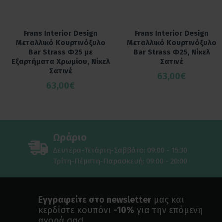
Frans Interior Design
Frans Interior Design
Μεταλλικό Κουρτινόξυλο
Μεταλλικό Κουρτινόξυλο
Bar Strass Φ25 με
Bar Strass Φ25, Νίκελ
Εξαρτήματα Χρωμίου, Νίκελ
Σατινέ
Σατινέ
63,00€
63,00€
Ωράριο
Δευτέρα-Τετάρτη-Σαββάτο: 09:00 - 15:30
Τρίτη-Πέμπτη-Παρασκευή: 09:00 - 20:00
Εγγραφείτε στο newsletter
μας και
κερδίστε κουπόνι
-10%
για την επόμενη
αγορά σας!