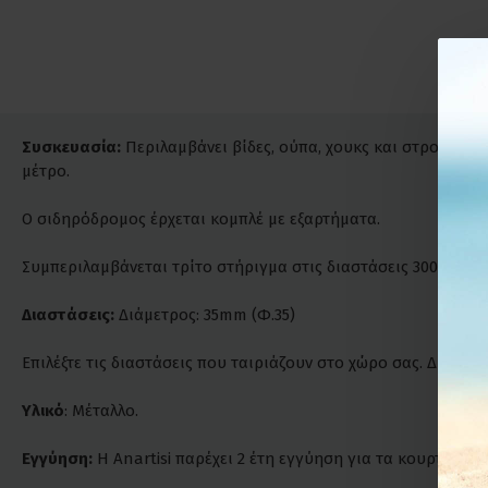
Συσκευασία:
Περιλαμβάνει βίδες, ούπα, χουκς και στρογγυλο
μέτρο.
Ο σιδηρόδρομος έρχεται κομπλέ με εξαρτήματα.
Συμπεριλαμβάνεται τρίτο στήριγμα στις διαστάσεις 300cm και
Διαστάσεις:
Διάμετρος: 35mm (Φ.35)
Επιλέξτε τις διαστάσεις που ταιριάζουν στο χώρο σας. Δυνατ
Υλικό
: Μέταλλο.
Εγγύηση:
Η Anartisi παρέχει 2 έτη εγγύηση για τα κουρτινόξυλ