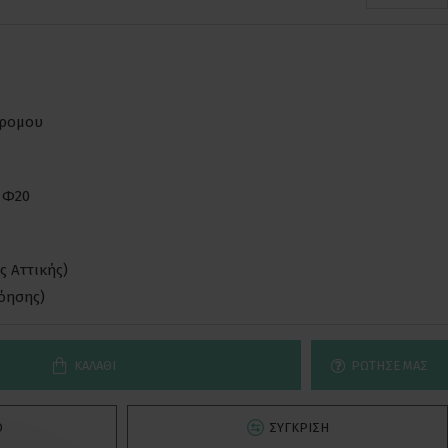
δρομου
 Φ20
ς Αττικής)
νόησης)
ΚΑΛΆΘΙ
ΡΏΤΗΣΕ ΜΑΣ
Ό
ΣΎΓΚΡΙΣΗ