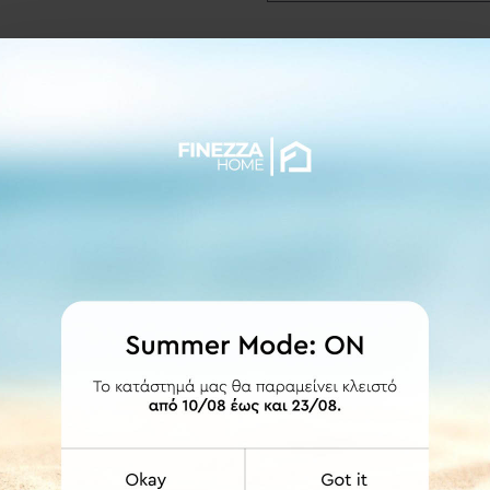
ΛΕΠΤΟΜΕΡΕΙΕΣ
ύς κρίκους με πλαστική επένδυση για ομαλότερη κύληση και ταυτ
 360cm.
ότητα κατασκευής στις διαστάσεις που επιθυμείτε κατόπιν τηλεφω
ά της.