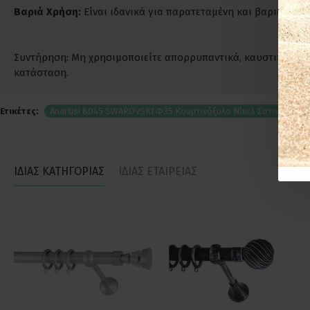
Βαριά Χρήση:
Είναι ιδανικά για παρατεταμένη και βαριά χρήσ
Συντήρηση: Μη χρησιμοποιείτε απορρυπαντικά, καυστικά ή χλω
κατάσταση.
Ετικέτες:
Anartisi 8045 SWAROVSKI Φ35 Κουρτινόξυλο Νίκελ Σατινέ Χρώμ
ΙΔΙΑΣ ΚΑΤΗΓΟΡΙΑΣ
ΙΔΙΑΣ ΕΤΑΙΡΕΙΑΣ