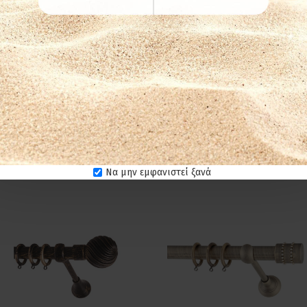
η. Ενδύκνυνται για επαγγελματικούς χώρους γι' αυτόν ακριβώς το
ριούχα υγρά για τον καθαρισμό των προϊόντων. Στεγνό πανί ή σκ
ιο
Να μην εμφανιστεί ξανά