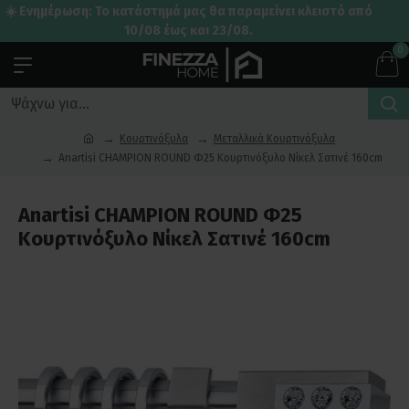
☀️ Ενημέρωση: Το κατάστημά μας θα παραμείνει κλειστό από
10/08 έως και 23/08.
0
Κουρτινόξυλα
Μεταλλικά Κουρτινόξυλα
Anartisi CHAMPION ROUND Φ25 Κουρτινόξυλο Νίκελ Σατινέ 160cm
Anartisi CHAMPION ROUND Φ25
Κουρτινόξυλο Νίκελ Σατινέ 160cm