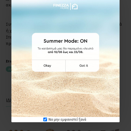
ακριβώς το λόγο.
Συντήρηση: Μη χρησιμοποιείτε απορρυπαντικά, καυστικά
ή χλωριούχα υγρά για τον καθαρισμό των προϊόντων.
Στεγνό πανί ή σκέτο νερό, αρκούν για να διατηρήσετε το
προϊόν σε άριστη κατάσταση.
Ετικέτες:
Anartisi CHAMPION ROUND Φ25 Κουρτινόξυλο Νίκελ Σατινέ
ΙΔΙΑΣ ΚΑΤΗΓΟΡΙΑΣ
ΙΔΙΑΣ ΕΤΑΙΡΕΙΑΣ
Να μην εμφανιστεί ξανά