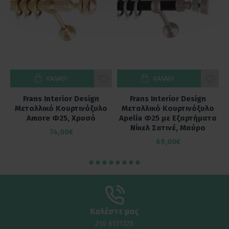
ΚΑΛΆΘΙ
ΚΑΛΆΘΙ
Frans Interior Design
Frans Interior Design
ο
Μεταλλικό Κουρτινόξυλο
Μεταλλικό Κουρτινόξυλο
α
Amore Φ25, Χρυσό
Apelia Φ25 με Εξαρτήματα
Νίκελ Σατινέ, Μαύρο
74,00€
69,00€
Καλέστε μας
210 6131325