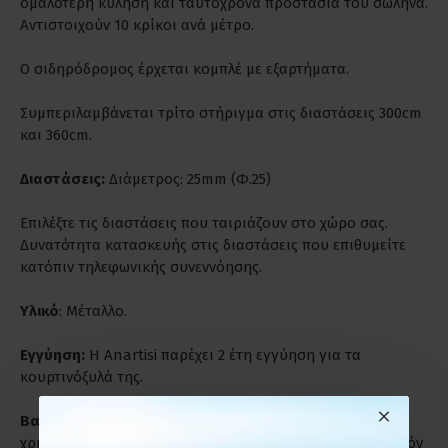
ομαλότερη κύληση και ταυτόχρονα προστασία του σωλήνα.
Αντιστοιχούν 10 κρίκοι ανά μέτρο.
Ο σιδηρόδρομος έρχεται κομπλέ με εξαρτήματα.
Συμπεριλαμβάνεται τρίτο στήριγμα στις διαστάσεις 300cm
και 360cm.
Διαστάσεις:
Διάμετρος: 25mm (Φ.25)
Επιλέξτε τις διαστάσεις που ταιριάζουν στο χώρο σας.
Δυνατότητα κατασκευής στις διαστάσεις που επιθυμείτε
κατόπιν τηλεφωνικής συνεννόησης.
Υλικό
: Μέταλλο.
Εγγύηση:
Η Anartisi παρέχει 2 έτη εγγύηση για τα
κουρτινόξυλά της.
Βαριά Χρήση:
Είναι ιδανικά για παρατεταμένη και βαριά
χρήση. Ενδύκνυνται για επαγγελματικούς χώρους γι' αυτόν