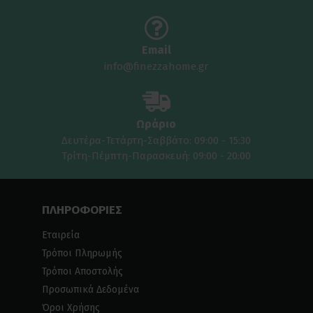
Email
info@finezzahome.gr
Ωράριο
Δευτέρα-Τετάρτη-Σαββάτο: 09:00 - 15:30
Τρίτη-Πέμπτη-Παρασκευή: 09:00 - 20:00
ΠΛΗΡΟΦΟΡΙΕΣ
Εταιρεία
Τρόποι Πληρωμής
Τρόποι Αποστολής
Προσωπικά Δεδομένα
Όροι Χρήσης