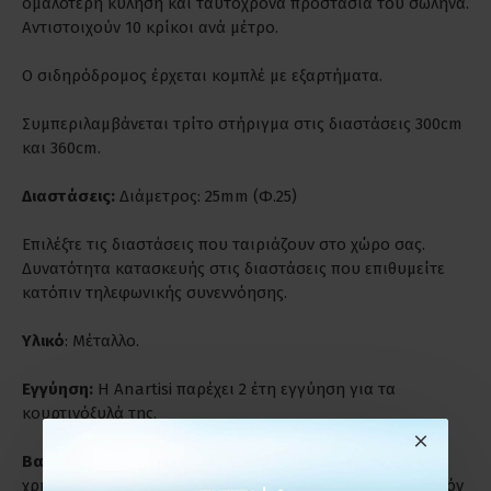
ομαλότερη κύληση και ταυτόχρονα προστασία του σωλήνα.
Αντιστοιχούν 10 κρίκοι ανά μέτρο.
Ο σιδηρόδρομος έρχεται κομπλέ με εξαρτήματα.
Συμπεριλαμβάνεται τρίτο στήριγμα στις διαστάσεις 300cm
και 360cm.
Διαστάσεις:
Διάμετρος: 25mm (Φ.25)
Επιλέξτε τις διαστάσεις που ταιριάζουν στο χώρο σας.
Δυνατότητα κατασκευής στις διαστάσεις που επιθυμείτε
κατόπιν τηλεφωνικής συνεννόησης.
Υλικό
: Μέταλλο.
Εγγύηση:
Η Anartisi παρέχει 2 έτη εγγύηση για τα
κουρτινόξυλά της.
Βαριά Χρήση:
Είναι ιδανικά για παρατεταμένη και βαριά
χρήση. Ενδύκνυνται για επαγγελματικούς χώρους γι' αυτόν