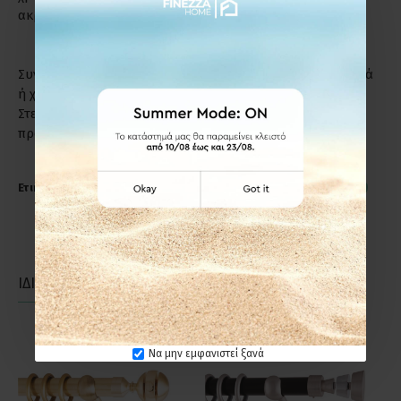
ακριβώς το λόγο.
Συντήρηση: Μη χρησιμοποιείτε απορρυπαντικά, καυστικά
ή χλωριούχα υγρά για τον καθαρισμό των προϊόντων.
Στεγνό πανί ή σκέτο νερό, αρκούν για να διατηρήσετε το
προϊόν σε άριστη κατάσταση.
Ετικέτες:
Anartisi ERMIS METAL Φ25 Κουρτινόξυλο Νίκελ Σατινέ
ΙΔΙΑΣ ΚΑΤΗΓΟΡΙΑΣ
ΙΔΙΑΣ ΕΤΑΙΡΕΙΑΣ
Να μην εμφανιστεί ξανά