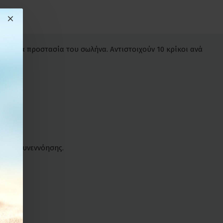
όχρονα προστασία του σωλήνα. Αντιστοιχούν 10 κρίκοι ανά
νικής συνεννόησης.
 λόγο.