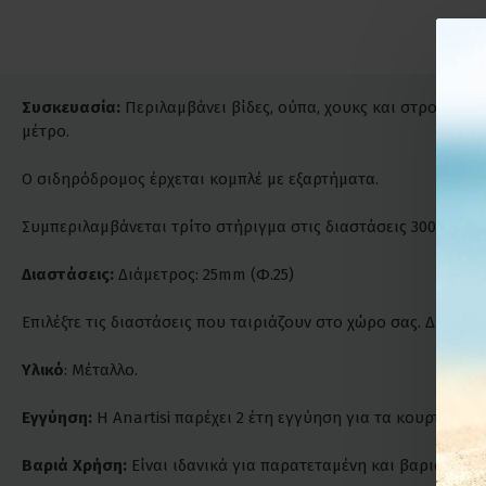
Συσκευασία:
Περιλαμβάνει βίδες, ούπα, χουκς και στρογγυλο
μέτρο.
Ο σιδηρόδρομος έρχεται κομπλέ με εξαρτήματα.
Συμπεριλαμβάνεται τρίτο στήριγμα στις διαστάσεις 300cm και
Διαστάσεις:
Διάμετρος: 25mm (Φ.25)
Επιλέξτε τις διαστάσεις που ταιριάζουν στο χώρο σας. Δυνατ
Υλικό
: Μέταλλο.
Εγγύηση:
Η Anartisi παρέχει 2 έτη εγγύηση για τα κουρτινόξυλ
Βαριά Χρήση:
Είναι ιδανικά για παρατεταμένη και βαριά χρήσ