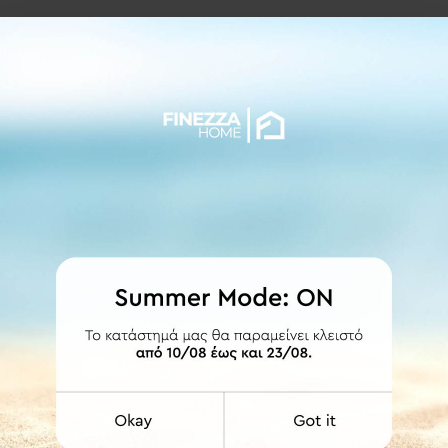
ΛΕΠΤΟΜΕΡΕΙΕΣ
ύς κρίκους με πλαστική επένδυση για ομαλότερη κύληση και ταυτ
 360cm.
ότητα κατασκευής στις διαστάσεις που επιθυμείτε κατόπιν τηλεφω
ά της.
η. Ενδύκνυνται για επαγγελματικούς χώρους γι' αυτόν ακριβώς το