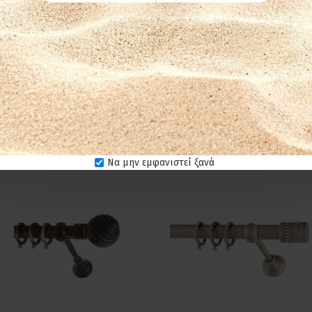
ριούχα υγρά για τον καθαρισμό των προϊόντων. Στεγνό πανί ή σκ
Να μην εμφανιστεί ξανά