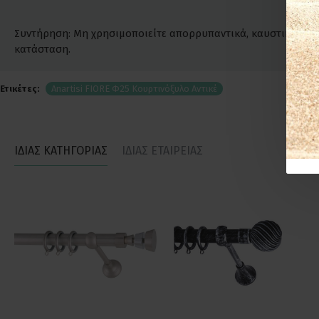
Συντήρηση: Μη χρησιμοποιείτε απορρυπαντικά, καυστικά ή χλω
κατάσταση.
Ετικέτες:
Anartisi FIORE Φ25 Κουρτινόξυλο Αντικέ
ΙΔΙΑΣ ΚΑΤΗΓΟΡΙΑΣ
ΙΔΙΑΣ ΕΤΑΙΡΕΙΑΣ