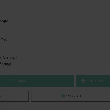
δρομου
 Φ20
ς Αττικής)
νόησης)
ΚΑΛΆΘΙ
ΡΏΤΗΣΕ ΜΑΣ
Ό
ΣΎΓΚΡΙΣΗ