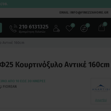
3/08.
EMAIL: INFO@FINEZZAHOME.GR
0
210 6131325
0
0
Εξυπηρέτηση Πελατών
λο Αντικέ 160cm
E Φ25 Κουρτινόξυλο Αντικέ 160cm
ΣΙΜΟ ΑΠΌ 10 ΈΩΣ 30 ΗΜΈΡΕΣ
ς:
FIOREAN
Anartisi