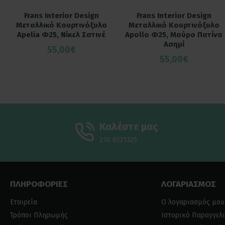
Frans Interior Design
Frans Interior Design
Μεταλλικό Κουρτινόξυλο
Μεταλλικό Κουρτινόξυλο
Apelia Φ25, Νίκελ Σατινέ
Apollo Φ25, Μαύρο Πατίνα
Ασημί
55,00€
55,00€
Καλέστε μας
210 6131325
ΠΛΗΡΟΦΟΡΙΕΣ
ΛΟΓΑΡΙΑΣΜΟΣ
Εταιρεία
Ο λογαριασμός μου
Τρόποι Πληρωμής
Ιστορικό Παραγγελ