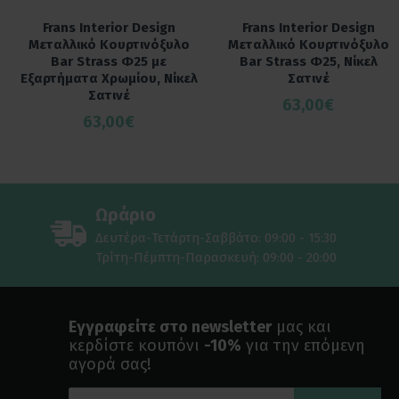
Frans Interior Design
Frans Interior Design
Μεταλλικό Κουρτινόξυλο
Μεταλλικό Κουρτινόξυλο
Bar Strass Φ25 με
Bar Strass Φ25, Νίκελ
Εξαρτήματα Χρωμίου, Νίκελ
Σατινέ
Σατινέ
63,00€
63,00€
Ωράριο
Δευτέρα-Τετάρτη-Σαββάτο: 09:00 - 15:30
Τρίτη-Πέμπτη-Παρασκευή: 09:00 - 20:00
Εγγραφείτε στο newsletter
μας και
κερδίστε κουπόνι
-10%
για την επόμενη
αγορά σας!