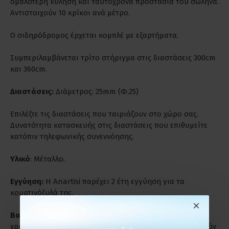
ομαλότερη κύληση και ταυτόχρονα προστασία του σωλήνα.
Αντιστοιχούν 10 κρίκοι ανά μέτρο.
Ο σιδηρόδρομος έρχεται κομπλέ με εξαρτήματα.
Συμπεριλαμβάνεται τρίτο στήριγμα στις διαστάσεις 300cm
και 360cm.
Διαστάσεις:
Διάμετρος: 25mm (Φ.25)
Επιλέξτε τις διαστάσεις που ταιριάζουν στο χώρο σας.
Δυνατότητα κατασκευής στις διαστάσεις που επιθυμείτε
κατόπιν τηλεφωνικής συνεννόησης.
Υλικό
: Μέταλλο.
Εγγύηση:
Η Anartisi παρέχει 2 έτη εγγύηση για τα
κουρτινόξυλά της.
Βαριά Χρήση:
Είναι ιδανικά για παρατεταμένη και βαριά
χρήση. Ενδύκνυνται για επαγγελματικούς χώρους γι' αυτόν