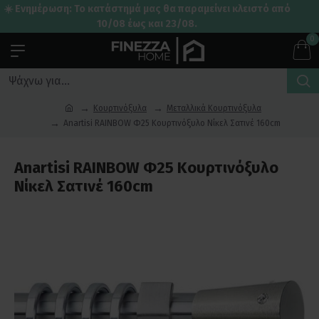
☀️ Ενημέρωση: Το κατάστημά μας θα παραμείνει κλειστό από
10/08 έως και 23/08.
0
Κουρτινόξυλα
Μεταλλικά Κουρτινόξυλα
Anartisi RAINBOW Φ25 Κουρτινόξυλο Νίκελ Σατινέ 160cm
Anartisi RAINBOW Φ25 Κουρτινόξυλο
Νίκελ Σατινέ 160cm