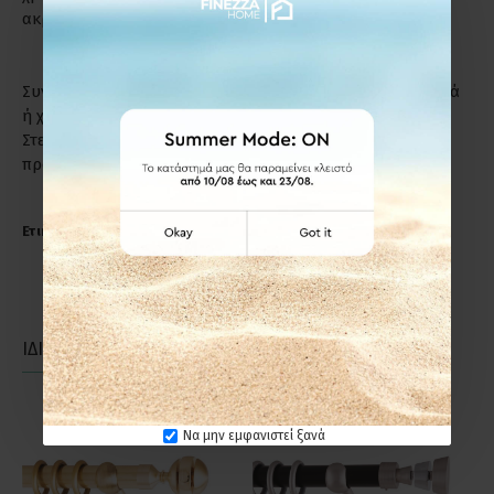
ακριβώς το λόγο.
Συντήρηση: Μη χρησιμοποιείτε απορρυπαντικά, καυστικά
ή χλωριούχα υγρά για τον καθαρισμό των προϊόντων.
Στεγνό πανί ή σκέτο νερό, αρκούν για να διατηρήσετε το
προϊόν σε άριστη κατάσταση.
Ετικέτες:
Anartisi RAINBOW Φ25 Κουρτινόξυλο Νίκελ Σατινέ
ΙΔΙΑΣ ΚΑΤΗΓΟΡΙΑΣ
ΙΔΙΑΣ ΕΤΑΙΡΕΙΑΣ
Να μην εμφανιστεί ξανά