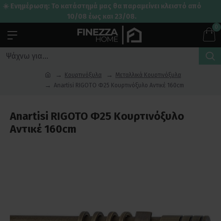
☀️ Ενημέρωση: Το κατάστημά μας θα παραμείνει κλειστό από
10/08 έως και 23/08.
0
Κουρτινόξυλα
Μεταλλικά Κουρτινόξυλα
Anartisi RIGOTO Φ25 Κουρτινόξυλο Αντικέ 160cm
Anartisi RIGOTO Φ25 Κουρτινόξυλο
Αντικέ 160cm