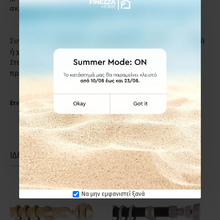
ακριβώς το λόγο.
Συντήρηση: Μη χρησιμοποιείτε απορρυπαντικά, καυστικά
ή χλωριούχα υγρά για τον καθαρισμό των προϊόντων.
Στεγνό πανί ή σκέτο νερό, αρκούν για να διατηρήσετε το
προϊόν σε άριστη κατάσταση.
Ετικέτες:
Anartisi RIGOTO Φ25 Κουρτινόξυλο Αντικέ
ΙΔΙΑΣ ΚΑΤΗΓΟΡΙΑΣ
ΙΔΙΑΣ ΕΤΑΙΡΕΙΑΣ
Να μην εμφανιστεί ξανά