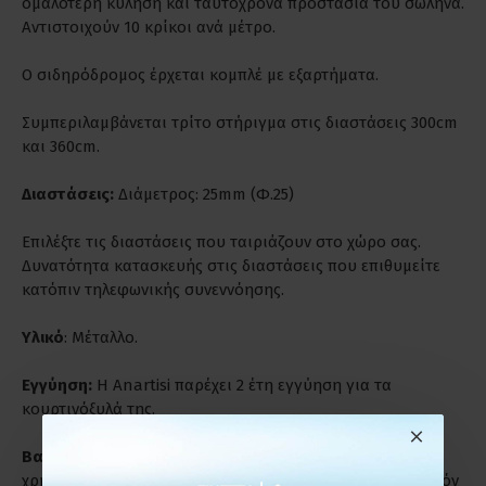
ομαλότερη κύληση και ταυτόχρονα προστασία του σωλήνα.
Αντιστοιχούν 10 κρίκοι ανά μέτρο.
Ο σιδηρόδρομος έρχεται κομπλέ με εξαρτήματα.
Συμπεριλαμβάνεται τρίτο στήριγμα στις διαστάσεις 300cm
και 360cm.
Διαστάσεις:
Διάμετρος: 25mm (Φ.25)
Επιλέξτε τις διαστάσεις που ταιριάζουν στο χώρο σας.
Δυνατότητα κατασκευής στις διαστάσεις που επιθυμείτε
κατόπιν τηλεφωνικής συνεννόησης.
Υλικό
: Μέταλλο.
Εγγύηση:
Η Anartisi παρέχει 2 έτη εγγύηση για τα
κουρτινόξυλά της.
Βαριά Χρήση:
Είναι ιδανικά για παρατεταμένη και βαριά
χρήση. Ενδύκνυνται για επαγγελματικούς χώρους γι' αυτόν