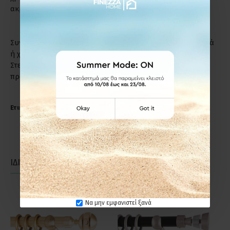
ακριβώς το λόγο.
Συντήρηση: Μη χρησιμοποιείτε απορρυπαντικά, καυστικά
ή χλωριούχα υγρά για τον καθαρισμό των προϊόντων.
Στεγνό πανί ή σκέτο νερό, αρκούν για να διατηρήσετε το
προϊόν σε άριστη κατάσταση.
Ετικέτες:
Anartisi S11 Φ25 Κουρτινόξυλο Νίκελ Σατινέ
ΙΔΙΑΣ ΚΑΤΗΓΟΡΙΑΣ
ΙΔΙΑΣ ΕΤΑΙΡΕΙΑΣ
Να μην εμφανιστεί ξανά