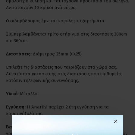
ομαλότερη κύληση και ταυτόχρονα προστασία του σωλήνα.
Αντιστοιχούν 10 κρίκοι ανά μέτρο.
Ο σιδηρόδρομος έρχεται κομπλέ με εξαρτήματα.
Συμπεριλαμβάνεται τρίτο στήριγμα στις διαστάσεις 300cm
και 360cm.
Διαστάσεις:
Διάμετρος: 25mm (Φ.25)
Επιλέξτε τις διαστάσεις που ταιριάζουν στο χώρο σας.
Δυνατότητα κατασκευής στις διαστάσεις που επιθυμείτε
κατόπιν τηλεφωνικής συνεννόησης.
Υλικό
: Μέταλλο.
Εγγύηση:
Η Anartisi παρέχει 2 έτη εγγύηση για τα
κουρτινόξυλά της.
Βαριά Χρήση:
Είναι ιδανικά για παρατεταμένη και βαριά
χρήση. Ενδύκνυνται για επαγγελματικούς χώρους γι' αυτόν