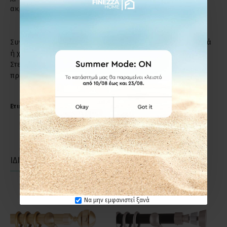
ακριβώς το λόγο.
Συντήρηση: Μη χρησιμοποιείτε απορρυπαντικά, καυστικά
ή χλωριούχα υγρά για τον καθαρισμό των προϊόντων.
Στεγνό πανί ή σκέτο νερό, αρκούν για να διατηρήσετε το
προϊόν σε άριστη κατάσταση.
Ετικέτες:
Anartisi S11 Φ25 Κουρτινόξυλο Ορο Ματ
ΙΔΙΑΣ ΚΑΤΗΓΟΡΙΑΣ
ΙΔΙΑΣ ΕΤΑΙΡΕΙΑΣ
Να μην εμφανιστεί ξανά