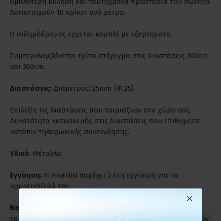
ομαλότερη κύληση και ταυτόχρονα προστασία του σωλήνα.
Αντιστοιχούν 10 κρίκοι ανά μέτρο.
Ο σιδηρόδρομος έρχεται κομπλέ με εξαρτήματα.
Συμπεριλαμβάνεται τρίτο στήριγμα στις διαστάσεις 300cm
και 360cm.
Διαστάσεις:
Διάμετρος: 25mm (Φ.25)
Επιλέξτε τις διαστάσεις που ταιριάζουν στο χώρο σας.
Δυνατότητα κατασκευής στις διαστάσεις που επιθυμείτε
κατόπιν τηλεφωνικής συνεννόησης.
Υλικό
: Μέταλλο.
Εγγύηση:
Η Anartisi παρέχει 2 έτη εγγύηση για τα
κουρτινόξυλά της.
Βαριά Χρήση:
Είναι ιδανικά για παρατεταμένη και βαριά
χρήση. Ενδύκνυνται για επαγγελματικούς χώρους γι' αυτόν